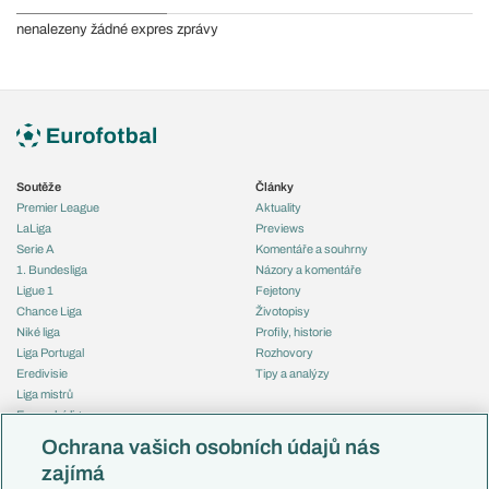
nenalezeny žádné expres zprávy
Soutěže
Články
Premier League
Aktuality
LaLiga
Previews
Serie A
Komentáře a souhrny
1. Bundesliga
Názory a komentáře
Ligue 1
Fejetony
Chance Liga
Životopisy
Niké liga
Profily, historie
Liga Portugal
Rozhovory
Eredivisie
Tipy a analýzy
Liga mistrů
Evropská liga
Reprezentace
Konferenční liga
Česko
Ochrana vašich osobních údajů nás
Mistrovství světa
Slovensko
zajímá
Liga národů
Anglie