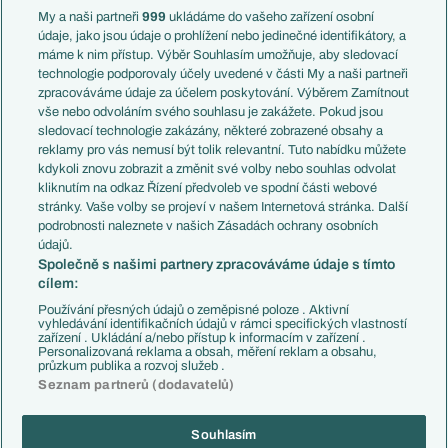
Francie
My a naši partneři
999
ukládáme do vašeho zařízení osobní
Témata
Itálie
údaje, jako jsou údaje o prohlížení nebo jedinečné identifikátory, a
Představení týmů MS
Německo
máme k nim přístup. Výběr Souhlasím umožňuje, aby sledovací
EuroSkauting
Španělsko
technologie podporovaly účely uvedené v části My a naši partneři
PL v kostce
Argentina
zpracováváme údaje za účelem poskytování. Výběrem Zamítnout
Evropské koeficienty
Brazílie
vše nebo odvoláním svého souhlasu je zakážete. Pokud jsou
Přestupy
sledovací technologie zakázány, některé zobrazené obsahy a
Přestupové spekulace
reklamy pro vás nemusí být tolik relevantní. Tuto nabídku můžete
Přestupy
Zranění
kdykoli znovu zobrazit a změnit své volby nebo souhlas odvolat
Zápasy
kliknutím na odkaz Řízení předvoleb ve spodní části webové
Livescore
stránky. Vaše volby se projeví v našem Internetová stránka. Další
Kluby
Tipovací soutěž
podrobnosti naleznete v našich Zásadách ochrany osobních
Arsenal FC
Fotbal TV
údajů.
Chelsea FC
Společně s našimi partnery zpracováváme údaje s tímto
Manchester United
cílem:
AC Milán
Juventus FC
Používání přesných údajů o zeměpisné poloze . Aktivní
Bayern Mnichov
vyhledávání identifikačních údajů v rámci specifických vlastností
zařízení . Ukládání a/nebo přístup k informacím v zařízení .
FC Barcelona
Personalizovaná reklama a obsah, měření reklam a obsahu,
Real Madrid
průzkum publika a rozvoj služeb .
Seznam partnerů (dodavatelů)
Souhlasím