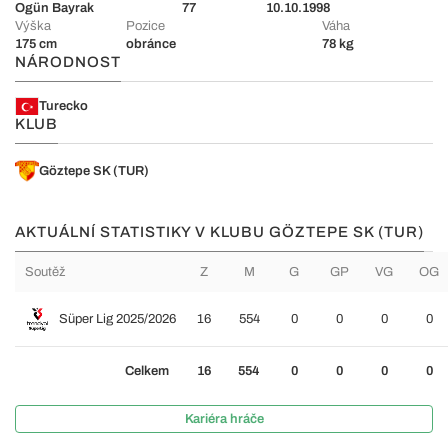
Ogün Bayrak
77
10.10.1998
Výška
Pozice
Váha
175 cm
obránce
78 kg
NÁRODNOST
Turecko
KLUB
Göztepe SK (TUR)
AKTUÁLNÍ STATISTIKY V KLUBU GÖZTEPE SK (TUR)
Soutěž
Z
M
G
GP
VG
OG
Süper Lig 2025/2026
16
554
0
0
0
0
Celkem
16
554
0
0
0
0
Kariéra hráče