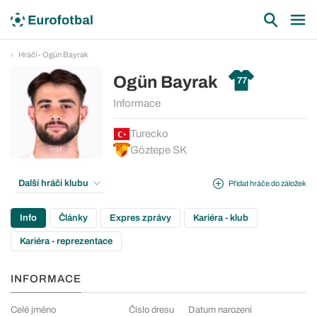
Hráči - Ogün Bayrak
Ogün Bayrak
77
Informace
Turecko
Göztepe SK
Další hráči klubu
Přidat hráče do záložek
Info
Články
Expres zprávy
Kariéra - klub
Kariéra - reprezentace
INFORMACE
Celé jméno
Číslo dresu
Datum narození