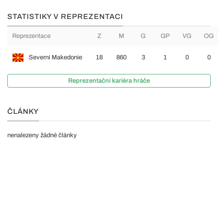
STATISTIKY V REPREZENTACI
Reprezentace
Z
M
G
GP
VG
OG
Severní Makedonie
18
860
3
1
0
0
Reprezentační kariéra hráče
ČLÁNKY
nenalezeny žádné články