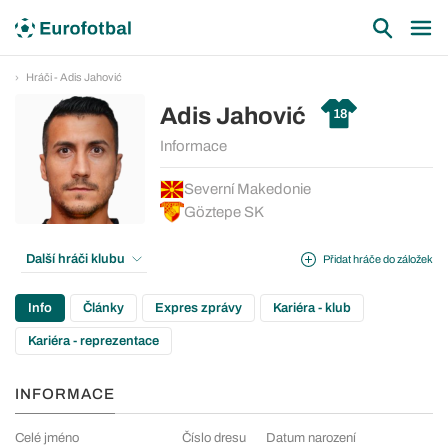
Hráči - Adis Jahović
Adis Jahović
18
Informace
Severní Makedonie
Göztepe SK
Další hráči klubu
Přidat hráče do záložek
Info
Články
Expres zprávy
Kariéra - klub
Kariéra - reprezentace
INFORMACE
Celé jméno
Číslo dresu
Datum narození