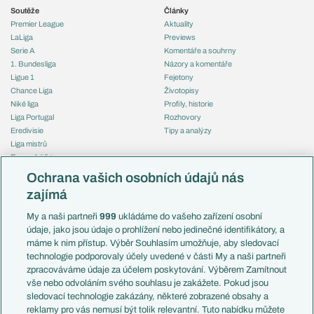
Soutěže
Články
Premier League
Aktuality
LaLiga
Previews
Serie A
Komentáře a souhrny
1. Bundesliga
Názory a komentáře
Ligue 1
Fejetony
Chance Liga
Životopisy
Niké liga
Profily, historie
Liga Portugal
Rozhovory
Eredivisie
Tipy a analýzy
Liga mistrů
Evropská liga
Reprezentace
Konferenční liga
Česko
Ochrana vašich osobních údajů nás
Mistrovství světa
Slovensko
zajímá
Liga národů
Anglie
Francie
My a naši partneři
999
ukládáme do vašeho zařízení osobní
Témata
Itálie
údaje, jako jsou údaje o prohlížení nebo jedinečné identifikátory, a
Představení týmů MS
Německo
máme k nim přístup. Výběr Souhlasím umožňuje, aby sledovací
EuroSkauting
Španělsko
technologie podporovaly účely uvedené v části My a naši partneři
PL v kostce
Argentina
zpracováváme údaje za účelem poskytování. Výběrem Zamítnout
Evropské koeficienty
Brazílie
vše nebo odvoláním svého souhlasu je zakážete. Pokud jsou
Přestupy
sledovací technologie zakázány, některé zobrazené obsahy a
Přestupové spekulace
reklamy pro vás nemusí být tolik relevantní. Tuto nabídku můžete
Přestupy