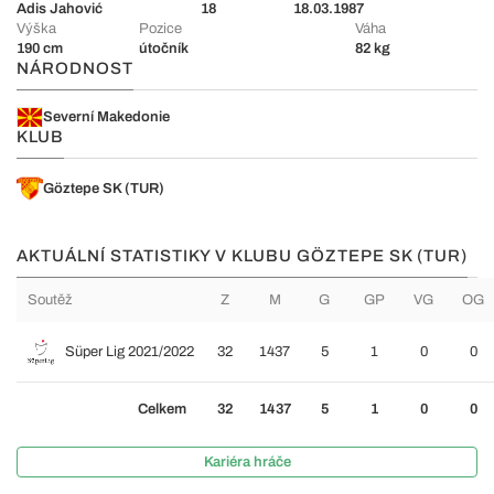
Adis Jahović
18
18.03.1987
Výška
Pozice
Váha
190 cm
útočník
82 kg
NÁRODNOST
Severní Makedonie
KLUB
Göztepe SK (TUR)
AKTUÁLNÍ STATISTIKY V KLUBU GÖZTEPE SK (TUR)
Soutěž
Z
M
G
GP
VG
OG
Süper Lig 2021/2022
32
1437
5
1
0
0
Celkem
32
1437
5
1
0
0
Kariéra hráče