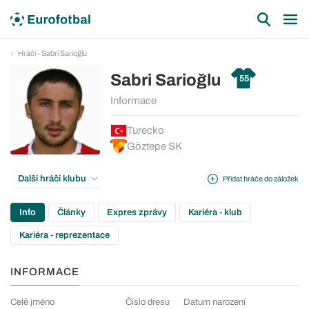
Hráči - Sabri Sarioğlu
Sabri Sarioğlu
55
Informace
Turecko
Göztepe SK
Další hráči klubu
Přidat hráče do záložek
Info
Články
Expres zprávy
Kariéra - klub
Kariéra - reprezentace
INFORMACE
Celé jméno
Číslo dresu
Datum narození