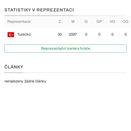
STATISTIKY V REPREZENTACI
Reprezentace
Z
M
G
GP
VG
OG
Turecko
30
2097
0
0
0
0
Reprezentační kariéra hráče
ČLÁNKY
nenalezeny žádné články