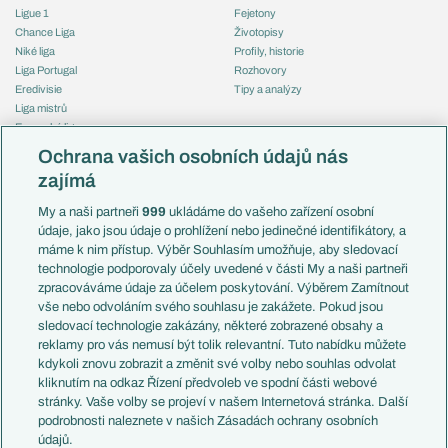
Ligue 1
Fejetony
Chance Liga
Životopisy
Niké liga
Profily, historie
Liga Portugal
Rozhovory
Eredivisie
Tipy a analýzy
Liga mistrů
Evropská liga
Reprezentace
Konferenční liga
Česko
Ochrana vašich osobních údajů nás
Mistrovství světa
Slovensko
zajímá
Liga národů
Anglie
Francie
My a naši partneři
999
ukládáme do vašeho zařízení osobní
Témata
Itálie
údaje, jako jsou údaje o prohlížení nebo jedinečné identifikátory, a
Představení týmů MS
Německo
máme k nim přístup. Výběr Souhlasím umožňuje, aby sledovací
EuroSkauting
Španělsko
technologie podporovaly účely uvedené v části My a naši partneři
PL v kostce
Argentina
zpracováváme údaje za účelem poskytování. Výběrem Zamítnout
Evropské koeficienty
Brazílie
vše nebo odvoláním svého souhlasu je zakážete. Pokud jsou
Přestupy
sledovací technologie zakázány, některé zobrazené obsahy a
Přestupové spekulace
reklamy pro vás nemusí být tolik relevantní. Tuto nabídku můžete
Přestupy
Zranění
kdykoli znovu zobrazit a změnit své volby nebo souhlas odvolat
Zápasy
kliknutím na odkaz Řízení předvoleb ve spodní části webové
Livescore
stránky. Vaše volby se projeví v našem Internetová stránka. Další
Kluby
Tipovací soutěž
podrobnosti naleznete v našich Zásadách ochrany osobních
Arsenal FC
Fotbal TV
údajů.
Chelsea FC