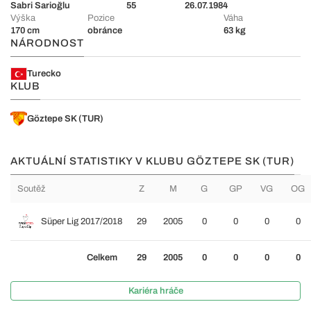
Sabri Sarioğlu
55
26.07.1984
Výška
Pozice
Váha
170 cm
obránce
63 kg
NÁRODNOST
Turecko
KLUB
Göztepe SK (TUR)
AKTUÁLNÍ STATISTIKY V KLUBU GÖZTEPE SK (TUR)
Soutěž
Z
M
G
GP
VG
OG
Süper Lig 2017/2018
29
2005
0
0
0
0
Celkem
29
2005
0
0
0
0
Kariéra hráče