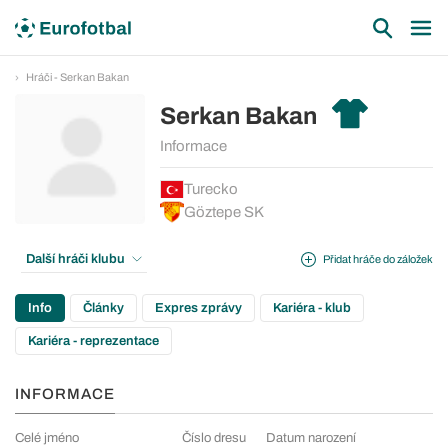
Hráči - Serkan Bakan
Serkan Bakan
Informace
Turecko
Göztepe SK
Další hráči klubu
Přidat hráče do záložek
Info
Články
Expres zprávy
Kariéra - klub
Kariéra - reprezentace
INFORMACE
Celé jméno
Číslo dresu
Datum narození