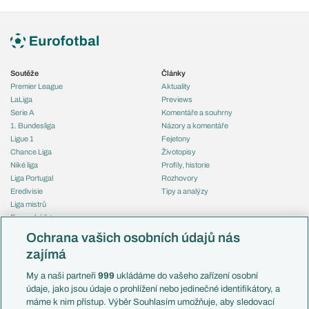
Soutěže
Články
Premier League
Aktuality
LaLiga
Previews
Serie A
Komentáře a souhrny
1. Bundesliga
Názory a komentáře
Ligue 1
Fejetony
Chance Liga
Životopisy
Niké liga
Profily, historie
Liga Portugal
Rozhovory
Eredivisie
Tipy a analýzy
Liga mistrů
Evropská liga
Reprezentace
Konferenční liga
Česko
Ochrana vašich osobních údajů nás
Mistrovství světa
Slovensko
zajímá
Liga národů
Anglie
Francie
My a naši partneři
999
ukládáme do vašeho zařízení osobní
Témata
Itálie
údaje, jako jsou údaje o prohlížení nebo jedinečné identifikátory, a
Představení týmů MS
Německo
máme k nim přístup. Výběr Souhlasím umožňuje, aby sledovací