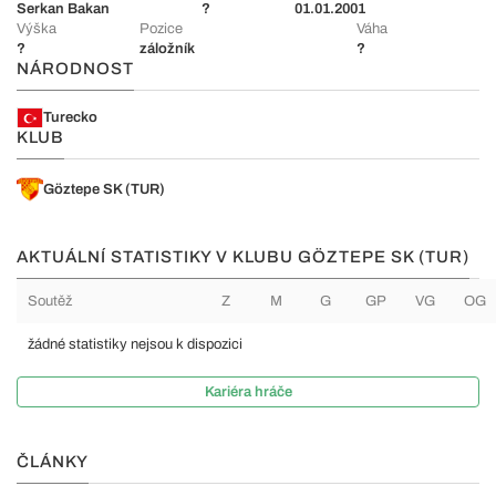
Serkan Bakan
?
01.01.2001
Výška
Pozice
Váha
?
záložník
?
NÁRODNOST
Turecko
KLUB
Göztepe SK (TUR)
AKTUÁLNÍ STATISTIKY V KLUBU GÖZTEPE SK (TUR)
Soutěž
Z
M
G
GP
VG
OG
žádné statistiky nejsou k dispozici
Kariéra hráče
ČLÁNKY