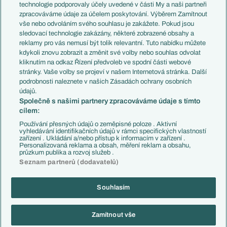
EuroSkauting
Španělsko
technologie podporovaly účely uvedené v části My a naši partneři
PL v kostce
Argentina
zpracováváme údaje za účelem poskytování. Výběrem Zamítnout
Evropské koeficienty
Brazílie
vše nebo odvoláním svého souhlasu je zakážete. Pokud jsou
Přestupy
sledovací technologie zakázány, některé zobrazené obsahy a
Přestupové spekulace
reklamy pro vás nemusí být tolik relevantní. Tuto nabídku můžete
Přestupy
Zranění
kdykoli znovu zobrazit a změnit své volby nebo souhlas odvolat
Zápasy
kliknutím na odkaz Řízení předvoleb ve spodní části webové
Livescore
stránky. Vaše volby se projeví v našem Internetová stránka. Další
Kluby
Tipovací soutěž
podrobnosti naleznete v našich Zásadách ochrany osobních
Arsenal FC
Fotbal TV
údajů.
Chelsea FC
Společně s našimi partnery zpracováváme údaje s tímto
Manchester United
cílem:
AC Milán
Juventus FC
Používání přesných údajů o zeměpisné poloze . Aktivní
Bayern Mnichov
vyhledávání identifikačních údajů v rámci specifických vlastností
zařízení . Ukládání a/nebo přístup k informacím v zařízení .
FC Barcelona
Personalizovaná reklama a obsah, měření reklam a obsahu,
Real Madrid
průzkum publika a rozvoj služeb .
Seznam partnerů (dodavatelů)
Souhlasím
Copyright © 2001-2026 EuroFotbal.cz. Využíváme zpravodajství ČTK.
RSS
Podmínky užití
Informace o zpracování osobních údajů
Zamítnout vše
GDPR a žurnalistika
Nastavení soukromí
Kontakt
Tiráž