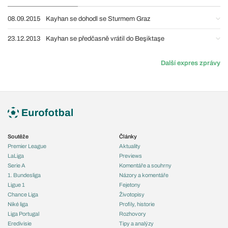
08.09.2015
Kayhan se dohodl se Sturmem Graz
23.12.2013
Kayhan se předčasně vrátil do Beşiktaşe
Další expres zprávy
Soutěže
Články
Premier League
Aktuality
LaLiga
Previews
Serie A
Komentáře a souhrny
1. Bundesliga
Názory a komentáře
Ligue 1
Fejetony
Chance Liga
Životopisy
Niké liga
Profily, historie
Liga Portugal
Rozhovory
Eredivisie
Tipy a analýzy