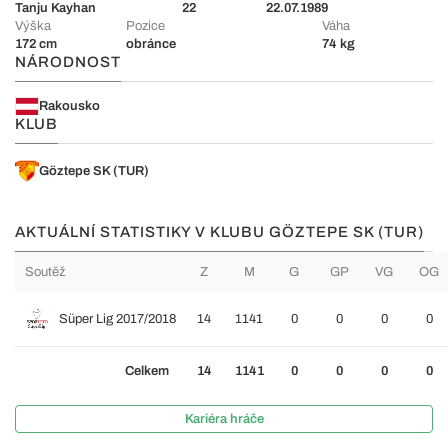
Tanju Kayhan
22
22.07.1989
Výška
Pozice
Váha
172 cm
obránce
74 kg
NÁRODNOST
Rakousko
KLUB
Göztepe SK (TUR)
AKTUÁLNÍ STATISTIKY V KLUBU GÖZTEPE SK (TUR)
Soutěž
Z
M
G
GP
VG
OG
Süper Lig 2017/2018
14
1141
0
0
0
0
Celkem
14
1141
0
0
0
0
Kariéra hráče