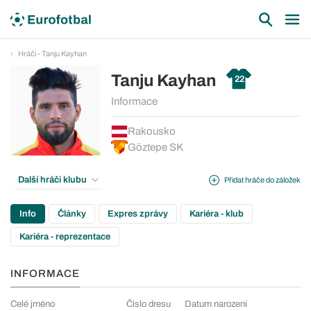
Hráči - Tanju Kayhan
Tanju Kayhan
22
Informace
Rakousko
Göztepe SK
Další hráči klubu
Přidat hráče do záložek
Info
Články
Expres zprávy
Kariéra - klub
Kariéra - reprezentace
INFORMACE
Celé jméno
Číslo dresu
Datum narození