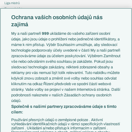
Liga mistrů
Evropská liga
Reprezentace
Konferenční liga
Česko
Ochrana vašich osobních údajů nás
Mistrovství světa
Slovensko
zajímá
Liga národů
Anglie
Francie
My a naši partneři
999
ukládáme do vašeho zařízení osobní
Témata
Itálie
údaje, jako jsou údaje o prohlížení nebo jedinečné identifikátory, a
Představení týmů MS
Německo
máme k nim přístup. Výběr Souhlasím umožňuje, aby sledovací
EuroSkauting
Španělsko
technologie podporovaly účely uvedené v části My a naši partneři
PL v kostce
Argentina
zpracováváme údaje za účelem poskytování. Výběrem Zamítnout
Evropské koeficienty
Brazílie
vše nebo odvoláním svého souhlasu je zakážete. Pokud jsou
Přestupy
sledovací technologie zakázány, některé zobrazené obsahy a
Přestupové spekulace
reklamy pro vás nemusí být tolik relevantní. Tuto nabídku můžete
Přestupy
Zranění
kdykoli znovu zobrazit a změnit své volby nebo souhlas odvolat
Zápasy
kliknutím na odkaz Řízení předvoleb ve spodní části webové
Livescore
stránky. Vaše volby se projeví v našem Internetová stránka. Další
Kluby
Tipovací soutěž
podrobnosti naleznete v našich Zásadách ochrany osobních
Arsenal FC
Fotbal TV
údajů.
Chelsea FC
Společně s našimi partnery zpracováváme údaje s tímto
Manchester United
cílem:
AC Milán
Juventus FC
Používání přesných údajů o zeměpisné poloze . Aktivní
Bayern Mnichov
vyhledávání identifikačních údajů v rámci specifických vlastností
zařízení . Ukládání a/nebo přístup k informacím v zařízení .
FC Barcelona