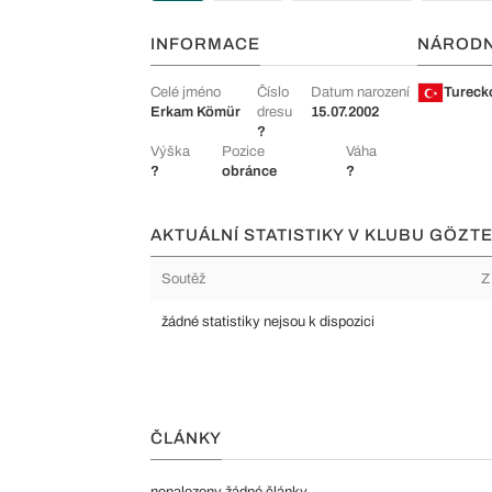
INFORMACE
NÁROD
Celé jméno
Číslo
Datum narození
Tureck
Erkam Kömür
dresu
15.07.2002
?
Výška
Pozice
Váha
?
obránce
?
AKTUÁLNÍ STATISTIKY V KLUBU GÖZTE
Soutěž
Z
žádné statistiky nejsou k dispozici
ČLÁNKY