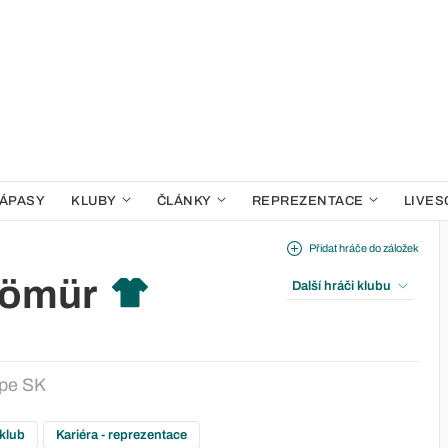
ÁPASY
KLUBY
ČLÁNKY
REPREZENTACE
LIVES
Přidat hráče do záložek
Kömür
Další hráči klubu
pe SK
 klub
Kariéra - reprezentace