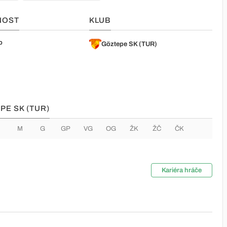
NOST
KLUB
o
Göztepe SK (TUR)
PE SK (TUR)
M
G
GP
VG
OG
ŽK
ŽČ
ČK
Kariéra hráče