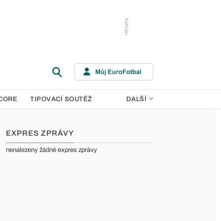
Můj EuroFotbal
CORE
TIPOVACÍ SOUTĚŽ
DALŠÍ
EXPRES ZPRÁVY
nenalezeny žádné expres zprávy