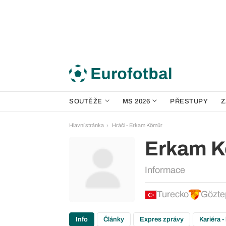
SOUTĚŽE
MS 2026
PŘESTUPY
Z
Hlavní stránka
Hráči - Erkam Kömür
Erkam 
Informace
Turecko
Gözte
Info
Články
Expres zprávy
Kariéra -