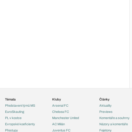
Témata
Kluby
Články
Představení týmů MS
Arsenal FC
Aktuality
EuroSkauting
Chelsea FC
Previews
PL v kostce
Manchester United
Komentáře a souhrny
Evropské koeficienty
AC Milán
Názory a komentáře
Přestupy
Juventus FC
Fejetony