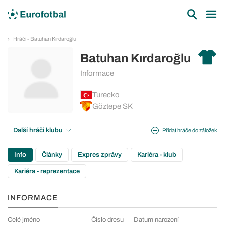
Hráči - Batuhan Kırdaroğlu
Batuhan Kırdaroğlu
Informace
Turecko
Göztepe SK
Další hráči klubu
Přidat hráče do záložek
Info
Články
Expres zprávy
Kariéra - klub
Kariéra - reprezentace
INFORMACE
Celé jméno
Číslo dresu
Datum narození