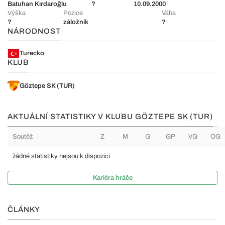
Batuhan Kırdaroğlu
?
10.09.2000
Výška
Pozice
Váha
?
záložník
?
NÁRODNOST
Turecko
KLUB
Göztepe SK (TUR)
AKTUÁLNÍ STATISTIKY V KLUBU GÖZTEPE SK (TUR)
Soutěž
Z
M
G
GP
VG
OG
žádné statistiky nejsou k dispozici
Kariéra hráče
ČLÁNKY