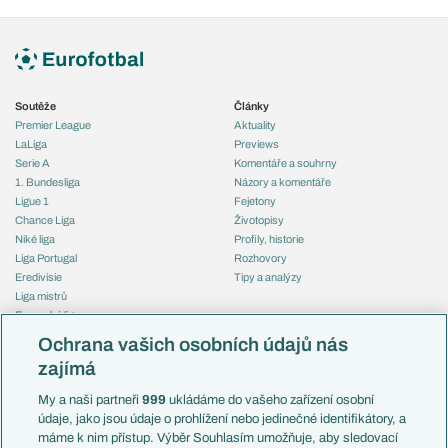
Soutěže
Články
Premier League
Aktuality
LaLiga
Previews
Serie A
Komentáře a souhrny
1. Bundesliga
Názory a komentáře
Ligue 1
Fejetony
Chance Liga
Životopisy
Niké liga
Profily, historie
Liga Portugal
Rozhovory
Eredivisie
Tipy a analýzy
Liga mistrů
Evropská liga
Reprezentace
Konferenční liga
Česko
Ochrana vašich osobních údajů nás
Mistrovství světa
Slovensko
zajímá
Liga národů
Anglie
Francie
My a naši partneři
999
ukládáme do vašeho zařízení osobní
Témata
Itálie
údaje, jako jsou údaje o prohlížení nebo jedinečné identifikátory, a
Představení týmů MS
Německo
máme k nim přístup. Výběr Souhlasím umožňuje, aby sledovací