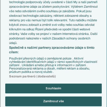
EuroSkauting
Španělsko
technologie podporovaly účely uvedené v části My a naši partneři
PL v kostce
Argentina
zpracováváme údaje za účelem poskytování. Výběrem Zamítnout
Evropské koeficienty
Brazílie
vše nebo odvoláním svého souhlasu je zakážete. Pokud jsou
Přestupy
sledovací technologie zakázány, některé zobrazené obsahy a
Přestupové spekulace
reklamy pro vás nemusí být tolik relevantní. Tuto nabídku můžete
Přestupy
Zranění
kdykoli znovu zobrazit a změnit své volby nebo souhlas odvolat
Zápasy
kliknutím na odkaz Řízení předvoleb ve spodní části webové
Livescore
stránky. Vaše volby se projeví v našem Internetová stránka. Další
Kluby
Tipovací soutěž
podrobnosti naleznete v našich Zásadách ochrany osobních
Arsenal FC
Fotbal TV
údajů.
Chelsea FC
Společně s našimi partnery zpracováváme údaje s tímto
Manchester United
cílem:
AC Milán
Juventus FC
Používání přesných údajů o zeměpisné poloze . Aktivní
Bayern Mnichov
vyhledávání identifikačních údajů v rámci specifických vlastností
zařízení . Ukládání a/nebo přístup k informacím v zařízení .
FC Barcelona
Personalizovaná reklama a obsah, měření reklam a obsahu,
Real Madrid
průzkum publika a rozvoj služeb .
Seznam partnerů (dodavatelů)
Souhlasím
Copyright © 2001-2026 EuroFotbal.cz. Využíváme zpravodajství ČTK.
RSS
Podmínky užití
Informace o zpracování osobních údajů
Zamítnout vše
GDPR a žurnalistika
Nastavení soukromí
Kontakt
Tiráž