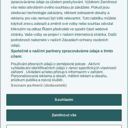
PL v kostce
Argentina
zpracováváme údaje za účelem poskytování. Výběrem Zamítnout
Evropské koeficienty
Brazílie
vše nebo odvoláním svého souhlasu je zakážete. Pokud jsou
Přestupy
sledovací technologie zakázány, některé zobrazené obsahy a
Přestupové spekulace
reklamy pro vás nemusí být tolik relevantní. Tuto nabídku můžete
Přestupy
Zranění
kdykoli znovu zobrazit a změnit své volby nebo souhlas odvolat
Zápasy
kliknutím na odkaz Řízení předvoleb ve spodní části webové
Livescore
stránky. Vaše volby se projeví v našem Internetová stránka. Další
Kluby
Tipovací soutěž
podrobnosti naleznete v našich Zásadách ochrany osobních
Arsenal FC
Fotbal TV
údajů.
Chelsea FC
Společně s našimi partnery zpracováváme údaje s tímto
Manchester United
cílem:
AC Milán
Juventus FC
Používání přesných údajů o zeměpisné poloze . Aktivní
Bayern Mnichov
vyhledávání identifikačních údajů v rámci specifických vlastností
zařízení . Ukládání a/nebo přístup k informacím v zařízení .
FC Barcelona
Personalizovaná reklama a obsah, měření reklam a obsahu,
Real Madrid
průzkum publika a rozvoj služeb .
Seznam partnerů (dodavatelů)
Souhlasím
Copyright © 2001-2026 EuroFotbal.cz. Využíváme zpravodajství ČTK.
RSS
Podmínky užití
Informace o zpracování osobních údajů
Zamítnout vše
GDPR a žurnalistika
Nastavení soukromí
Kontakt
Tiráž