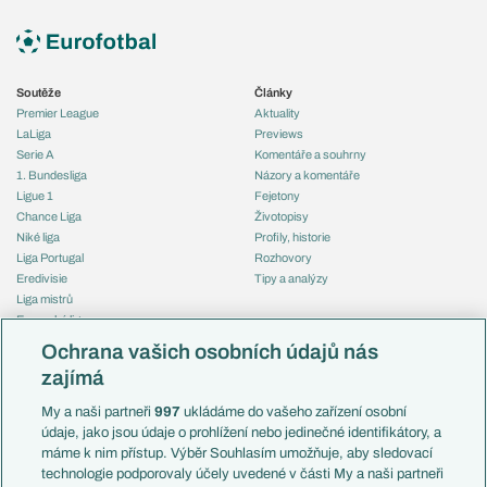
Soutěže
Články
Premier League
Aktuality
LaLiga
Previews
Serie A
Komentáře a souhrny
1. Bundesliga
Názory a komentáře
Ligue 1
Fejetony
Chance Liga
Životopisy
Niké liga
Profily, historie
Liga Portugal
Rozhovory
Eredivisie
Tipy a analýzy
Liga mistrů
Evropská liga
Reprezentace
Konferenční liga
Česko
Ochrana vašich osobních údajů nás
Mistrovství světa
Slovensko
zajímá
Liga národů
Anglie
Francie
My a naši partneři
997
ukládáme do vašeho zařízení osobní
Témata
Itálie
údaje, jako jsou údaje o prohlížení nebo jedinečné identifikátory, a
Představení týmů MS
Německo
máme k nim přístup. Výběr Souhlasím umožňuje, aby sledovací
EuroSkauting
Španělsko
technologie podporovaly účely uvedené v části My a naši partneři