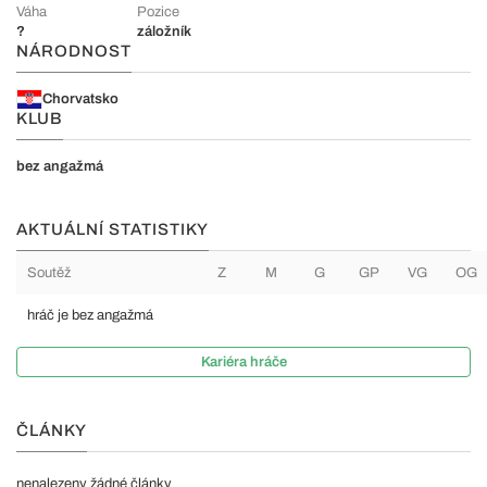
Váha
Pozice
?
záložník
NÁRODNOST
Chorvatsko
KLUB
bez angažmá
AKTUÁLNÍ STATISTIKY
Soutěž
Z
M
G
GP
VG
OG
hráč je bez angažmá
Kariéra hráče
ČLÁNKY
nenalezeny žádné články