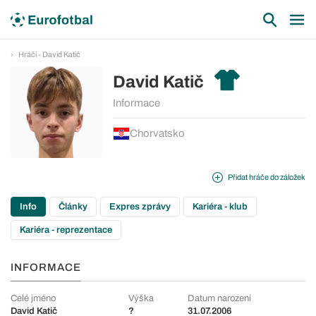
Hráči - David Katič
David Katič
Informace
Chorvatsko
Přidat hráče do záložek
Info
Články
Expres zprávy
Kariéra - klub
Kariéra - reprezentace
INFORMACE
Celé jméno
Výška
Datum narození
David Katič
?
31.07.2006