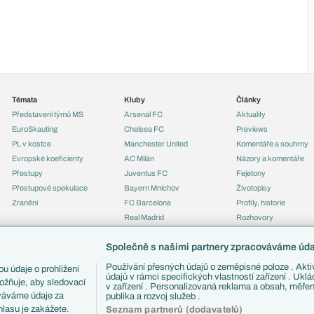
Témata
Kluby
Články
Představení týmů MS
Arsenal FC
Aktuality
EuroSkauting
Chelsea FC
Previews
PL v kostce
Manchester United
Komentáře a souhrny
Evropské koeficienty
AC Milán
Názory a komentáře
Přestupy
Juventus FC
Fejetony
Přestupové spekulace
Bayern Mnichov
Životopisy
Zranění
FC Barcelona
Profily, historie
Real Madrid
Rozhovory
Tipy a analýzy
Společně s našimi partnery zpracováváme údaj
Používání přesných údajů o zeměpisné poloze . Aktiv
u údaje o prohlížení
údajů v rámci specifických vlastností zařízení . Ukl
ožňuje, aby sledovací
v zařízení . Personalizovaná reklama a obsah, měře
ováváme údaje za
publika a rozvoj služeb .
lasu je zakážete.
Seznam partnerů (dodavatelů)