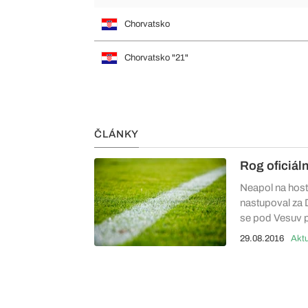
Chorvatsko
Chorvatsko "21"
ČLÁNKY
Rog oficiál
Neapol na host
nastupoval za 
se pod Vesuv p
29.08.2016
Aktu