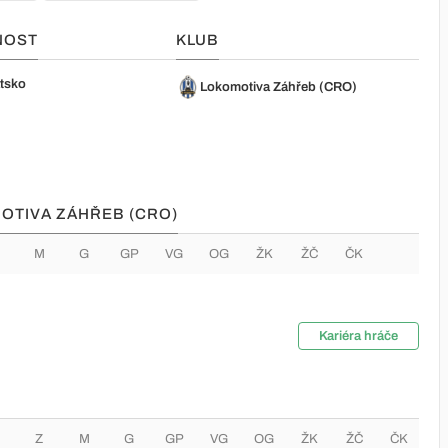
NOST
KLUB
tsko
Lokomotiva Záhřeb (CRO)
MOTIVA ZÁHŘEB (CRO)
M
G
GP
VG
OG
ŽK
ŽČ
ČK
Kariéra hráče
Z
M
G
GP
VG
OG
ŽK
ŽČ
ČK