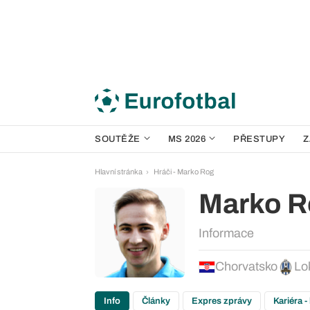
SOUTĚŽE
MS 2026
PŘESTUPY
Z
Hlavní stránka
Hráči - Marko Rog
Marko R
Informace
Chorvatsko
Lo
Info
Články
Expres zprávy
Kariéra -