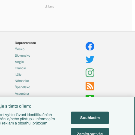
Reprezentace
Česko
Slovensko
Anglie
Francie
Itálie
Německo
Španělsko
Argentina
Brazílie
e s tímto cílem:
Přestupy
ní vyhledávání identifikačních
Souhlasím
Zápasy
ádání a/nebo přístup k informacím
ní reklam a obsahu, průzkum
Livescore
Tipovací soutěž
Zamítnout vše