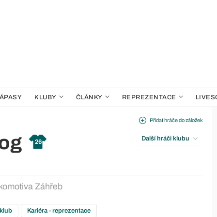
ÁPASY
KLUBY
ČLÁNKY
REPREZENTACE
LIVES
Přidat hráče do záložek
og
Další hráči klubu
26
komotiva Záhřeb
 klub
Kariéra - reprezentace