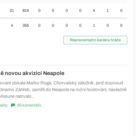
21
816
0
0
0
0
4
1
0
4
355
0
0
0
0
1
0
0
Reprezentační kariéra hráče
ně novou akvizicí Neapole
ování získala Marko Roga. Chorvatský záložník, jenž doposud
Dinamo Záhřeb, zamířil do Neapole na roční hostování, následně
řesune natrvalo...
ality
60 komentářů