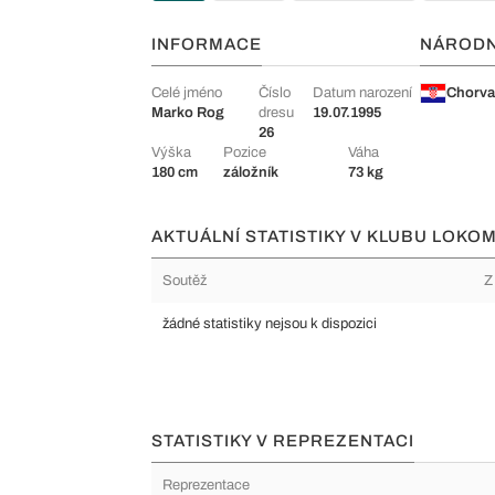
INFORMACE
NÁROD
Celé jméno
Číslo
Datum narození
Chorva
Marko Rog
dresu
19.07.1995
26
Výška
Pozice
Váha
180 cm
záložník
73 kg
AKTUÁLNÍ STATISTIKY V KLUBU LOKO
Soutěž
Z
žádné statistiky nejsou k dispozici
STATISTIKY V REPREZENTACI
Reprezentace