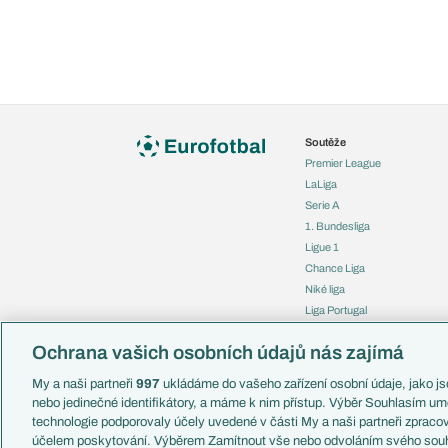
Soutěže
Premier League
LaLiga
Serie A
1. Bundesliga
Ligue 1
Chance Liga
Niké liga
Liga Portugal
Eredivisie
Ochrana vašich osobních údajů nás zajímá
Liga mistrů
Evropská liga
My a naši partneři
997
ukládáme do vašeho zařízení osobní údaje, jako jso
Konferenční liga
nebo jedinečné identifikátory, a máme k nim přístup. Výběr Souhlasím um
Mistrovství světa
technologie podporovaly účely uvedené v části My a naši partneři zprac
Liga národů
účelem poskytování. Výběrem Zamítnout vše nebo odvoláním svého souh