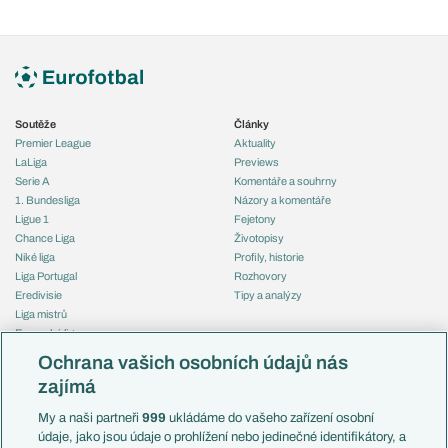
Soutěže
Články
Premier League
Aktuality
LaLiga
Previews
Serie A
Komentáře a souhrny
1. Bundesliga
Názory a komentáře
Ligue 1
Fejetony
Chance Liga
Životopisy
Niké liga
Profily, historie
Liga Portugal
Rozhovory
Eredivisie
Tipy a analýzy
Liga mistrů
Evropská liga
Reprezentace
Konferenční liga
Česko
Ochrana vašich osobních údajů nás
Mistrovství světa
Slovensko
zajímá
Liga národů
Anglie
Francie
My a naši partneři
999
ukládáme do vašeho zařízení osobní
Témata
Itálie
údaje, jako jsou údaje o prohlížení nebo jedinečné identifikátory, a