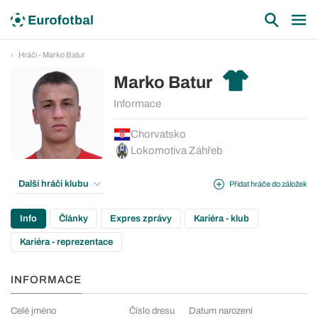
Hráči - Marko Batur
Marko Batur
Informace
Chorvatsko
Lokomotiva Záhřeb
Další hráči klubu
Přidat hráče do záložek
Info
Články
Expres zprávy
Kariéra - klub
Kariéra - reprezentace
INFORMACE
Celé jméno
Číslo dresu
Datum narození