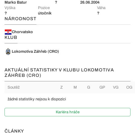
Marko Batur
?
26.06.2004
Výška
Pozice
Váha
?
útočník
?
NÁRODNOST
Chorvatsko
KLUB
Lokomotiva Záhřeb (CRO)
AKTUÁLNÍ STATISTIKY V KLUBU LOKOMOTIVA
ZÁHŘEB (CRO)
Soutěž
Z
M
G
GP
VG
OG
žádné statistiky nejsou k dispozici
Kariéra hráče
ČLÁNKY