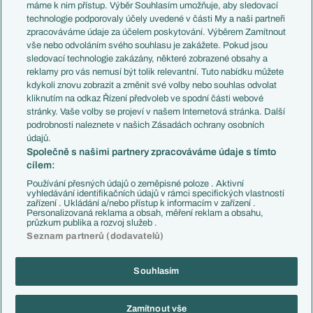
Představení týmů MS
Německo
máme k nim přístup. Výběr Souhlasím umožňuje, aby sledovací
EuroSkauting
Španělsko
technologie podporovaly účely uvedené v části My a naši partneři
PL v kostce
Argentina
zpracováváme údaje za účelem poskytování. Výběrem Zamítnout
Evropské koeficienty
Brazílie
vše nebo odvoláním svého souhlasu je zakážete. Pokud jsou
Přestupy
sledovací technologie zakázány, některé zobrazené obsahy a
Přestupové spekulace
reklamy pro vás nemusí být tolik relevantní. Tuto nabídku můžete
Přestupy
Zranění
kdykoli znovu zobrazit a změnit své volby nebo souhlas odvolat
Zápasy
kliknutím na odkaz Řízení předvoleb ve spodní části webové
Livescore
stránky. Vaše volby se projeví v našem Internetová stránka. Další
Kluby
Tipovací soutěž
podrobnosti naleznete v našich Zásadách ochrany osobních
Arsenal FC
Fotbal TV
údajů.
Chelsea FC
Společně s našimi partnery zpracováváme údaje s tímto
Manchester United
cílem:
AC Milán
Juventus FC
Používání přesných údajů o zeměpisné poloze . Aktivní
Bayern Mnichov
vyhledávání identifikačních údajů v rámci specifických vlastností
zařízení . Ukládání a/nebo přístup k informacím v zařízení .
FC Barcelona
Personalizovaná reklama a obsah, měření reklam a obsahu,
Real Madrid
průzkum publika a rozvoj služeb .
Seznam partnerů (dodavatelů)
Souhlasím
Copyright © 2001-2026 EuroFotbal.cz. Využíváme zpravodajství ČTK.
RSS
Podmínky užití
Informace o zpracování osobních údajů
Zamítnout vše