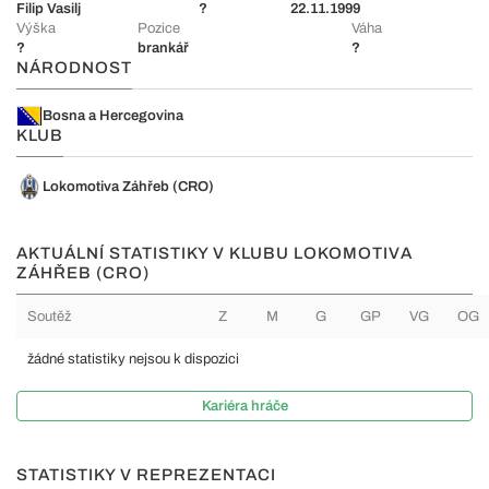
Filip Vasilj
?
22.11.1999
Výška
Pozice
Váha
?
brankář
?
NÁRODNOST
Bosna a Hercegovina
KLUB
Lokomotiva Záhřeb (CRO)
AKTUÁLNÍ STATISTIKY V KLUBU LOKOMOTIVA
ZÁHŘEB (CRO)
Soutěž
Z
M
G
GP
VG
OG
žádné statistiky nejsou k dispozici
Kariéra hráče
STATISTIKY V REPREZENTACI