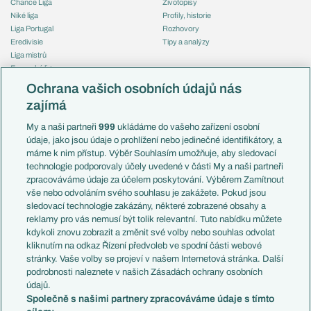
Chance Liga
Životopisy
Niké liga
Profily, historie
Liga Portugal
Rozhovory
Eredivisie
Tipy a analýzy
Liga mistrů
Evropská liga
Reprezentace
Konferenční liga
Česko
Ochrana vašich osobních údajů nás
Mistrovství světa
Slovensko
zajímá
Liga národů
Anglie
Francie
My a naši partneři
999
ukládáme do vašeho zařízení osobní
Témata
Itálie
údaje, jako jsou údaje o prohlížení nebo jedinečné identifikátory, a
Představení týmů MS
Německo
máme k nim přístup. Výběr Souhlasím umožňuje, aby sledovací
EuroSkauting
Španělsko
technologie podporovaly účely uvedené v části My a naši partneři
PL v kostce
Argentina
zpracováváme údaje za účelem poskytování. Výběrem Zamítnout
Evropské koeficienty
Brazílie
vše nebo odvoláním svého souhlasu je zakážete. Pokud jsou
Přestupy
sledovací technologie zakázány, některé zobrazené obsahy a
Přestupové spekulace
reklamy pro vás nemusí být tolik relevantní. Tuto nabídku můžete
Přestupy
Zranění
kdykoli znovu zobrazit a změnit své volby nebo souhlas odvolat
Zápasy
kliknutím na odkaz Řízení předvoleb ve spodní části webové
Livescore
stránky. Vaše volby se projeví v našem Internetová stránka. Další
Kluby
Tipovací soutěž
podrobnosti naleznete v našich Zásadách ochrany osobních
Arsenal FC
Fotbal TV
údajů.
Chelsea FC
Společně s našimi partnery zpracováváme údaje s tímto
Manchester United