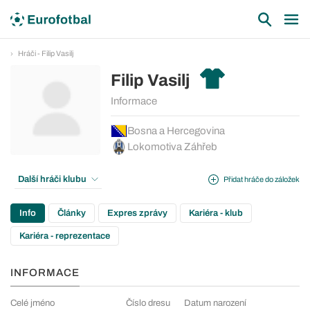
Hráči - Filip Vasilj
Filip Vasilj
Informace
Bosna a Hercegovina
Lokomotiva Záhřeb
Další hráči klubu
Přidat hráče do záložek
Info
Články
Expres zprávy
Kariéra - klub
Kariéra - reprezentace
INFORMACE
Celé jméno
Číslo dresu
Datum narození