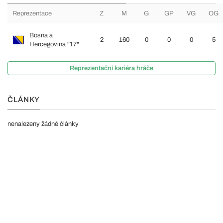
Reprezentace
Z
M
G
GP
VG
OG
Bosna a
2
160
0
0
0
5
Hercegovina "17"
Reprezentační kariéra hráče
ČLÁNKY
nenalezeny žádné články