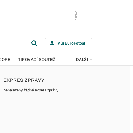
Můj EuroFotbal
CORE
TIPOVACÍ SOUTĚŽ
DALŠÍ
EXPRES ZPRÁVY
nenalezeny žádné expres zprávy