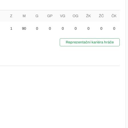
Z
M
G
GP
VG
OG
ŽK
ŽČ
ČK
1
90
0
0
0
0
0
0
0
Reprezentační kariéra hráče