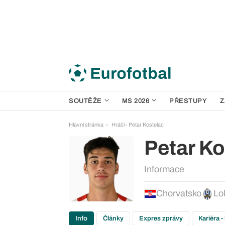
SOUTĚŽE
MS 2026
PŘESTUPY
Z
Hlavní stránka
Hráči - Petar Kostelac
Petar Ko
Informace
Chorvatsko
Lo
Info
Články
Expres zprávy
Kariéra -