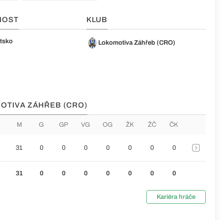
NOST
KLUB
tsko
Lokomotiva Záhřeb (CRO)
MOTIVA ZÁHŘEB (CRO)
M
G
GP
VG
OG
ŽK
ŽČ
ČK
31
0
0
0
0
0
0
0
31
0
0
0
0
0
0
0
Kariéra hráče