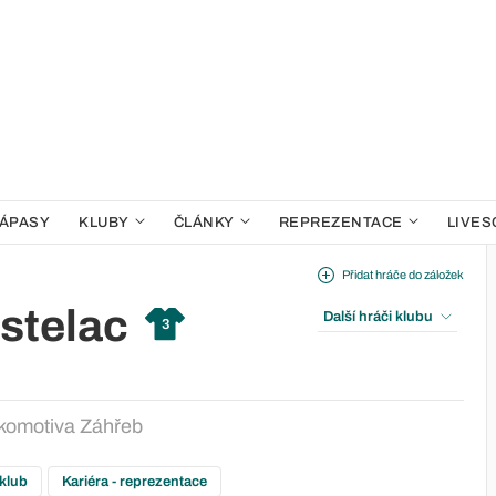
ÁPASY
KLUBY
ČLÁNKY
REPREZENTACE
LIVES
Přidat hráče do záložek
stelac
Další hráči klubu
3
komotiva Záhřeb
 klub
Kariéra - reprezentace