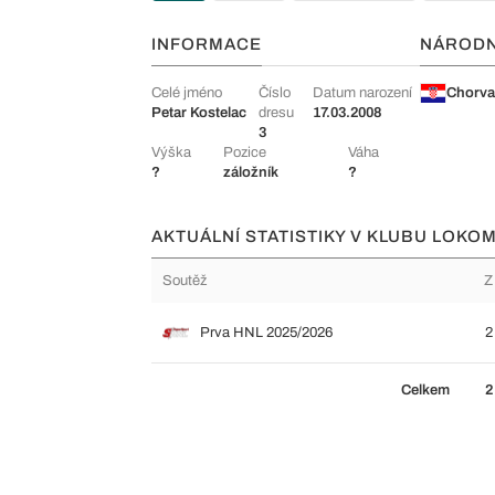
INFORMACE
NÁROD
Celé jméno
Číslo
Datum narození
Chorva
Petar Kostelac
dresu
17.03.2008
3
Výška
Pozice
Váha
?
záložník
?
AKTUÁLNÍ STATISTIKY V KLUBU LOKO
Soutěž
Z
Prva HNL 2025/2026
2
Celkem
2