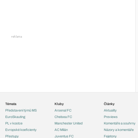
Témata
Kluby
Články
Představení týmů MS
Arsenal FC
Aktuality
EuroSkauting
Chelsea FC
Previews
PL v kostce
Manchester United
Komentáře a souhrny
Evropské koeficienty
AC Milán
Názory a komentáře
Přestupy
Juventus FC
Fejetony