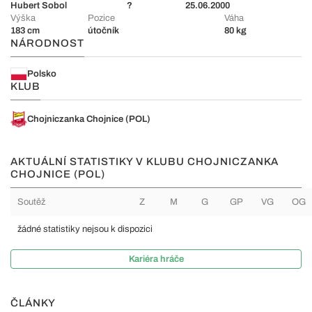
Hubert Sobol
?
25.06.2000
Výška
Pozice
Váha
183 cm
útočník
80 kg
NÁRODNOST
Polsko
KLUB
Chojniczanka Chojnice (POL)
AKTUÁLNÍ STATISTIKY V KLUBU CHOJNICZANKA
CHOJNICE (POL)
Soutěž
Z
M
G
GP
VG
OG
žádné statistiky nejsou k dispozici
Kariéra hráče
ČLÁNKY