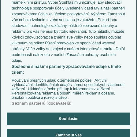
Představení týmů MS
Německo
máme k nim přístup. Výběr Souhlasím umožňuje, aby sledovací
EuroSkauting
Španělsko
technologie podporovaly účely uvedené v části My a naši partneři
PL v kostce
Argentina
zpracováváme údaje za účelem poskytování. Výběrem Zamítnout
Evropské koeficienty
Brazílie
vše nebo odvoláním svého souhlasu je zakážete. Pokud jsou
Přestupy
sledovací technologie zakázány, některé zobrazené obsahy a
Přestupové spekulace
reklamy pro vás nemusí být tolik relevantní. Tuto nabídku můžete
Přestupy
Zranění
kdykoli znovu zobrazit a změnit své volby nebo souhlas odvolat
Zápasy
kliknutím na odkaz Řízení předvoleb ve spodní části webové
Livescore
stránky. Vaše volby se projeví v našem Internetová stránka. Další
Kluby
Tipovací soutěž
podrobnosti naleznete v našich Zásadách ochrany osobních
Arsenal FC
Fotbal TV
údajů.
Chelsea FC
Společně s našimi partnery zpracováváme údaje s tímto
Manchester United
cílem:
AC Milán
Juventus FC
Používání přesných údajů o zeměpisné poloze . Aktivní
Bayern Mnichov
vyhledávání identifikačních údajů v rámci specifických vlastností
zařízení . Ukládání a/nebo přístup k informacím v zařízení .
FC Barcelona
Personalizovaná reklama a obsah, měření reklam a obsahu,
Real Madrid
průzkum publika a rozvoj služeb .
Seznam partnerů (dodavatelů)
Souhlasím
Copyright © 2001-2026 EuroFotbal.cz. Využíváme zpravodajství ČTK.
RSS
Podmínky užití
Informace o zpracování osobních údajů
Zamítnout vše