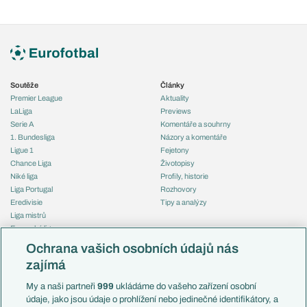
Soutěže
Články
Premier League
Aktuality
LaLiga
Previews
Serie A
Komentáře a souhrny
1. Bundesliga
Názory a komentáře
Ligue 1
Fejetony
Chance Liga
Životopisy
Niké liga
Profily, historie
Liga Portugal
Rozhovory
Eredivisie
Tipy a analýzy
Liga mistrů
Evropská liga
Reprezentace
Konferenční liga
Česko
Ochrana vašich osobních údajů nás
Mistrovství světa
Slovensko
zajímá
Liga národů
Anglie
Francie
My a naši partneři
999
ukládáme do vašeho zařízení osobní
Témata
Itálie
údaje, jako jsou údaje o prohlížení nebo jedinečné identifikátory, a