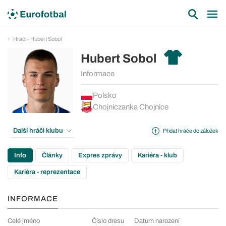
Hráči - Hubert Sobol
Hubert Sobol
Informace
Polsko
Chojniczanka Chojnice
Další hráči klubu
Přidat hráče do záložek
Info
Články
Expres zprávy
Kariéra - klub
Kariéra - reprezentace
INFORMACE
Celé jméno
Číslo dresu
Datum narození