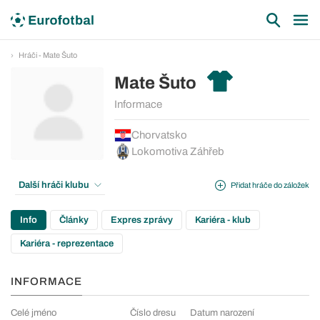
Hráči - Mate Šuto
Mate Šuto
Informace
Chorvatsko
Lokomotiva Záhřeb
Další hráči klubu
Přidat hráče do záložek
Info
Články
Expres zprávy
Kariéra - klub
Kariéra - reprezentace
INFORMACE
Celé jméno
Číslo dresu
Datum narození