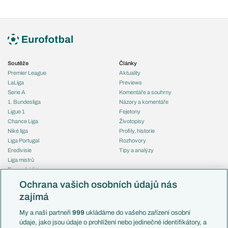
Soutěže
Články
Premier League
Aktuality
LaLiga
Previews
Serie A
Komentáře a souhrny
1. Bundesliga
Názory a komentáře
Ligue 1
Fejetony
Chance Liga
Životopisy
Niké liga
Profily, historie
Liga Portugal
Rozhovory
Eredivisie
Tipy a analýzy
Liga mistrů
Evropská liga
Reprezentace
Konferenční liga
Česko
Ochrana vašich osobních údajů nás
Mistrovství světa
Slovensko
zajímá
Liga národů
Anglie
Francie
My a naši partneři
999
ukládáme do vašeho zařízení osobní
Témata
Itálie
údaje, jako jsou údaje o prohlížení nebo jedinečné identifikátory, a