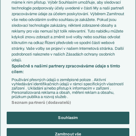
Představení týmů MS
Německo
máme k nim přístup. Výběr Souhlasím umožňuje, aby sledovací
EuroSkauting
Španělsko
technologie podporovaly účely uvedené v části My a naši partneři
PL v kostce
Argentina
zpracováváme údaje za účelem poskytování. Výběrem Zamítnout
Evropské koeficienty
Brazílie
vše nebo odvoláním svého souhlasu je zakážete. Pokud jsou
Přestupy
sledovací technologie zakázány, některé zobrazené obsahy a
Přestupové spekulace
reklamy pro vás nemusí být tolik relevantní. Tuto nabídku můžete
Přestupy
Zranění
kdykoli znovu zobrazit a změnit své volby nebo souhlas odvolat
Zápasy
kliknutím na odkaz Řízení předvoleb ve spodní části webové
Livescore
stránky. Vaše volby se projeví v našem Internetová stránka. Další
Kluby
Tipovací soutěž
podrobnosti naleznete v našich Zásadách ochrany osobních
Arsenal FC
Fotbal TV
údajů.
Chelsea FC
Společně s našimi partnery zpracováváme údaje s tímto
Manchester United
cílem:
AC Milán
Juventus FC
Používání přesných údajů o zeměpisné poloze . Aktivní
Bayern Mnichov
vyhledávání identifikačních údajů v rámci specifických vlastností
zařízení . Ukládání a/nebo přístup k informacím v zařízení .
FC Barcelona
Personalizovaná reklama a obsah, měření reklam a obsahu,
Real Madrid
průzkum publika a rozvoj služeb .
Seznam partnerů (dodavatelů)
Souhlasím
Copyright © 2001-2026 EuroFotbal.cz. Využíváme zpravodajství ČTK.
RSS
Podmínky užití
Informace o zpracování osobních údajů
Zamítnout vše