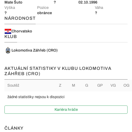
Mate Šuto
?
02.10.1996
Výška
Pozice
Váha
?
obránce
?
NÁRODNOST
Chorvatsko
KLUB
Lokomotiva Záhřeb (CRO)
AKTUÁLNÍ STATISTIKY V KLUBU LOKOMOTIVA
ZÁHŘEB (CRO)
Soutěž
Z
M
G
GP
VG
OG
žádné statistiky nejsou k dispozici
Kariéra hráče
ČLÁNKY