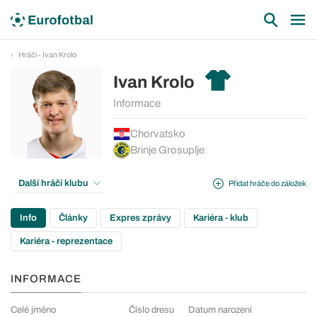
Hráči - Ivan Krolo
Ivan Krolo
Informace
Chorvatsko
Brinje Grosuplje
Další hráči klubu
Přidat hráče do záložek
Info
Články
Expres zprávy
Kariéra - klub
Kariéra - reprezentace
INFORMACE
Celé jméno
Číslo dresu
Datum narození