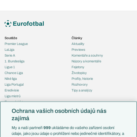
Soutěže
Články
Premier League
Aktuality
LaLiga
Previews
Serie A
Komentáře a souhrny
1. Bundesliga
Názory a komentáře
Ligue 1
Fejetony
Chance Liga
Životopisy
Niké liga
Profily, historie
Liga Portugal
Rozhovory
Eredivisie
Tipy a analýzy
Liga mistrů
Evropská liga
Reprezentace
Konferenční liga
Česko
Ochrana vašich osobních údajů nás
Mistrovství světa
Slovensko
zajímá
Liga národů
Anglie
Francie
My a naši partneři
999
ukládáme do vašeho zařízení osobní
Témata
Itálie
údaje, jako jsou údaje o prohlížení nebo jedinečné identifikátory, a