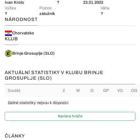
Ivan Krolo
?
23.01.2003
Výška
Pozice
Váha
?
záložník
?
NÁRODNOST
Chorvatsko
KLUB
Brinje Grosuplje (SLO)
AKTUÁLNÍ STATISTIKY V KLUBU BRINJE
GROSUPLJE (SLO)
Soutěž
Z
M
G
GP
VG
OG
žádné statistiky nejsou k dispozici
Kariéra hráče
ČLÁNKY