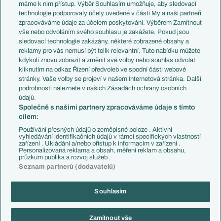
Představení týmů MS
Německo
máme k nim přístup. Výběr Souhlasím umožňuje, aby sledovací
EuroSkauting
Španělsko
technologie podporovaly účely uvedené v části My a naši partneři
PL v kostce
Argentina
zpracováváme údaje za účelem poskytování. Výběrem Zamítnout
Evropské koeficienty
Brazílie
vše nebo odvoláním svého souhlasu je zakážete. Pokud jsou
Přestupy
sledovací technologie zakázány, některé zobrazené obsahy a
Přestupové spekulace
reklamy pro vás nemusí být tolik relevantní. Tuto nabídku můžete
Přestupy
Zranění
kdykoli znovu zobrazit a změnit své volby nebo souhlas odvolat
Zápasy
kliknutím na odkaz Řízení předvoleb ve spodní části webové
Livescore
stránky. Vaše volby se projeví v našem Internetová stránka. Další
Kluby
Tipovací soutěž
podrobnosti naleznete v našich Zásadách ochrany osobních
Arsenal FC
Fotbal TV
údajů.
Chelsea FC
Společně s našimi partnery zpracováváme údaje s tímto
Manchester United
cílem:
AC Milán
Juventus FC
Používání přesných údajů o zeměpisné poloze . Aktivní
Bayern Mnichov
vyhledávání identifikačních údajů v rámci specifických vlastností
zařízení . Ukládání a/nebo přístup k informacím v zařízení .
FC Barcelona
Personalizovaná reklama a obsah, měření reklam a obsahu,
Real Madrid
průzkum publika a rozvoj služeb .
Seznam partnerů (dodavatelů)
Souhlasím
Copyright © 2001-2026 EuroFotbal.cz. Využíváme zpravodajství ČTK.
RSS
Podmínky užití
Informace o zpracování osobních údajů
Zamítnout vše