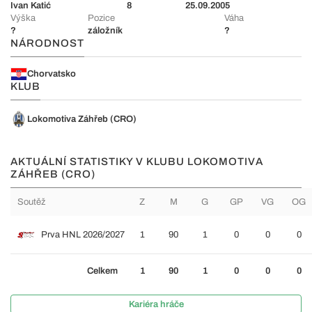
Ivan Katić
8
25.09.2005
Výška
Pozice
Váha
?
záložník
?
NÁRODNOST
Chorvatsko
KLUB
Lokomotiva Záhřeb (CRO)
AKTUÁLNÍ STATISTIKY V KLUBU LOKOMOTIVA
ZÁHŘEB (CRO)
Soutěž
Z
M
G
GP
VG
OG
Prva HNL 2026/2027
1
90
1
0
0
0
Celkem
1
90
1
0
0
0
Kariéra hráče