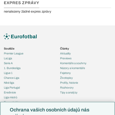
EXPRES ZPRÁVY
nenalezeny žádné expres zprávy
Soutěže
Články
Premier League
Aktuality
LaLiga
Previews
Serie A
Komentáře a souhrny
1. Bundesliga
Názory a komentáře
Ligue 1
Fejetony
Chance Liga
Životopisy
Niké liga
Profily, historie
Liga Portugal
Rozhovory
Eredivisie
Tipy a analýzy
Liga mistrů
Evropská liga
Reprezentace
Konferenční liga
Česko
Ochrana vašich osobních údajů nás
Mistrovství světa
Slovensko