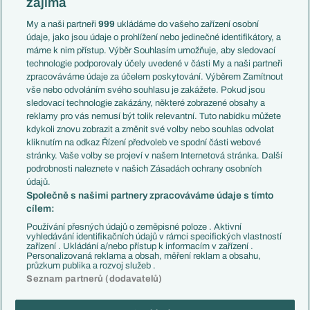
zajímá
Liga národů
Anglie
Francie
My a naši partneři
999
ukládáme do vašeho zařízení osobní
Témata
Itálie
údaje, jako jsou údaje o prohlížení nebo jedinečné identifikátory, a
Představení týmů MS
Německo
máme k nim přístup. Výběr Souhlasím umožňuje, aby sledovací
EuroSkauting
Španělsko
technologie podporovaly účely uvedené v části My a naši partneři
PL v kostce
Argentina
zpracováváme údaje za účelem poskytování. Výběrem Zamítnout
Evropské koeficienty
Brazílie
vše nebo odvoláním svého souhlasu je zakážete. Pokud jsou
Přestupy
sledovací technologie zakázány, některé zobrazené obsahy a
Přestupové spekulace
reklamy pro vás nemusí být tolik relevantní. Tuto nabídku můžete
Přestupy
Zranění
kdykoli znovu zobrazit a změnit své volby nebo souhlas odvolat
Zápasy
kliknutím na odkaz Řízení předvoleb ve spodní části webové
Livescore
stránky. Vaše volby se projeví v našem Internetová stránka. Další
Kluby
Tipovací soutěž
podrobnosti naleznete v našich Zásadách ochrany osobních
Arsenal FC
Fotbal TV
údajů.
Chelsea FC
Společně s našimi partnery zpracováváme údaje s tímto
Manchester United
cílem:
AC Milán
Juventus FC
Používání přesných údajů o zeměpisné poloze . Aktivní
Bayern Mnichov
vyhledávání identifikačních údajů v rámci specifických vlastností
zařízení . Ukládání a/nebo přístup k informacím v zařízení .
FC Barcelona
Personalizovaná reklama a obsah, měření reklam a obsahu,
Real Madrid
průzkum publika a rozvoj služeb .
Seznam partnerů (dodavatelů)