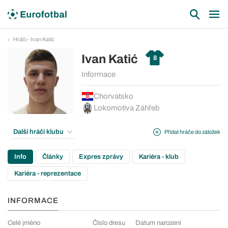
Hráči - Ivan Katić
Ivan Katić
8
Informace
Chorvatsko
Lokomotiva Záhřeb
Další hráči klubu
Přidat hráče do záložek
Info
Články
Expres zprávy
Kariéra - klub
Kariéra - reprezentace
INFORMACE
Celé jméno
Číslo dresu
Datum narození