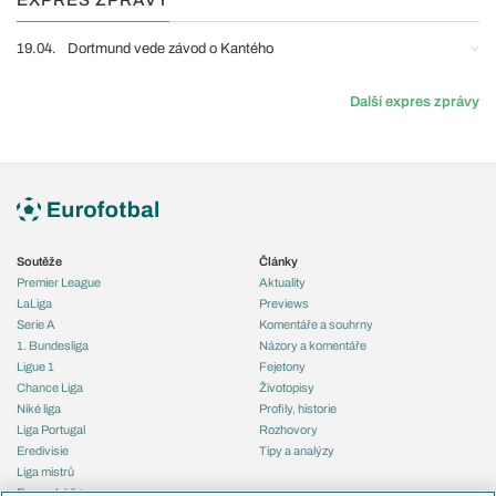
EXPRES ZPRÁVY
19.04.
Dortmund vede závod o Kantého
Další expres zprávy
Soutěže
Články
Premier League
Aktuality
LaLiga
Previews
Serie A
Komentáře a souhrny
1. Bundesliga
Názory a komentáře
Ligue 1
Fejetony
Chance Liga
Životopisy
Niké liga
Profily, historie
Liga Portugal
Rozhovory
Eredivisie
Tipy a analýzy
Liga mistrů
Evropská liga