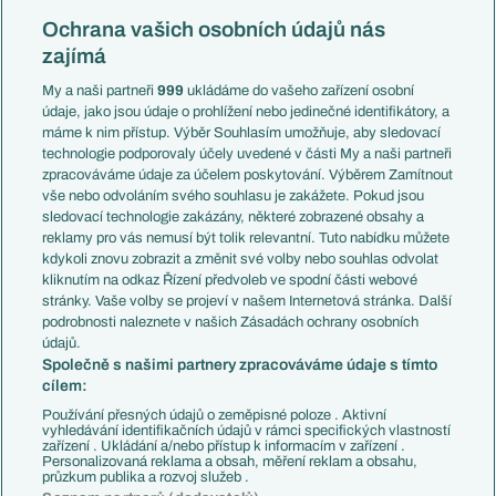
Reprezentace
Konferenční liga
Česko
Ochrana vašich osobních údajů nás
Mistrovství světa
Slovensko
zajímá
Liga národů
Anglie
Francie
My a naši partneři
999
ukládáme do vašeho zařízení osobní
Témata
Itálie
údaje, jako jsou údaje o prohlížení nebo jedinečné identifikátory, a
Představení týmů MS
Německo
máme k nim přístup. Výběr Souhlasím umožňuje, aby sledovací
EuroSkauting
Španělsko
technologie podporovaly účely uvedené v části My a naši partneři
PL v kostce
Argentina
zpracováváme údaje za účelem poskytování. Výběrem Zamítnout
Evropské koeficienty
Brazílie
vše nebo odvoláním svého souhlasu je zakážete. Pokud jsou
Přestupy
sledovací technologie zakázány, některé zobrazené obsahy a
Přestupové spekulace
reklamy pro vás nemusí být tolik relevantní. Tuto nabídku můžete
Přestupy
Zranění
kdykoli znovu zobrazit a změnit své volby nebo souhlas odvolat
Zápasy
kliknutím na odkaz Řízení předvoleb ve spodní části webové
Livescore
stránky. Vaše volby se projeví v našem Internetová stránka. Další
Kluby
Tipovací soutěž
podrobnosti naleznete v našich Zásadách ochrany osobních
Arsenal FC
Fotbal TV
údajů.
Chelsea FC
Společně s našimi partnery zpracováváme údaje s tímto
Manchester United
cílem:
AC Milán
Juventus FC
Používání přesných údajů o zeměpisné poloze . Aktivní
Bayern Mnichov
vyhledávání identifikačních údajů v rámci specifických vlastností
zařízení . Ukládání a/nebo přístup k informacím v zařízení .
FC Barcelona
Personalizovaná reklama a obsah, měření reklam a obsahu,
Real Madrid
průzkum publika a rozvoj služeb .