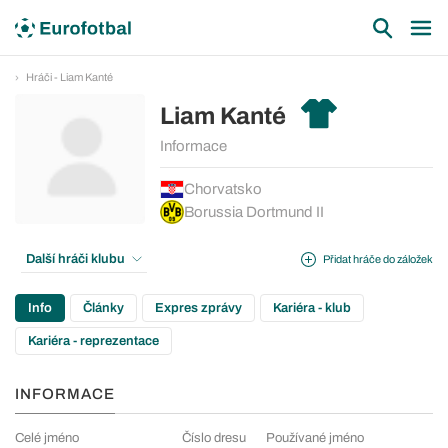
Hráči - Liam Kanté
Liam Kanté
Informace
Chorvatsko
Borussia Dortmund II
Další hráči klubu
Přidat hráče do záložek
Info
Články
Expres zprávy
Kariéra - klub
Kariéra - reprezentace
INFORMACE
Celé jméno
Číslo dresu
Používané jméno