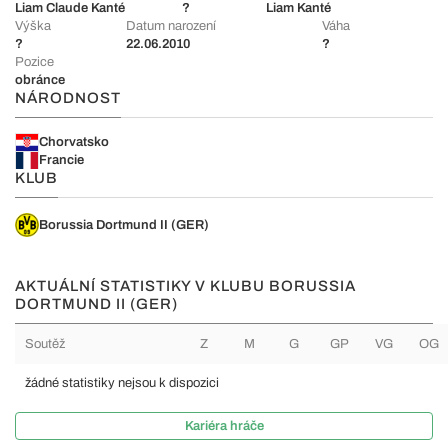
Liam Claude Kanté
?
Liam Kanté
Výška
Datum narození
Váha
?
22.06.2010
?
Pozice
obránce
NÁRODNOST
Chorvatsko
Francie
KLUB
Borussia Dortmund II (GER)
AKTUÁLNÍ STATISTIKY V KLUBU BORUSSIA
DORTMUND II (GER)
Soutěž
Z
M
G
GP
VG
OG
žádné statistiky nejsou k dispozici
Kariéra hráče