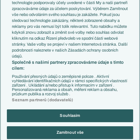
EuroSkauting
Španělsko
technologie podporovaly účely uvedené v části My a naši partneři
PL v kostce
Argentina
zpracováváme údaje za účelem poskytování. Výběrem Zamítnout
Evropské koeficienty
Brazílie
vše nebo odvoláním svého souhlasu je zakážete. Pokud jsou
Přestupy
sledovací technologie zakázány, některé zobrazené obsahy a
Přestupové spekulace
reklamy pro vás nemusí být tolik relevantní. Tuto nabídku můžete
Přestupy
Zranění
kdykoli znovu zobrazit a změnit své volby nebo souhlas odvolat
Zápasy
kliknutím na odkaz Řízení předvoleb ve spodní části webové
Livescore
stránky. Vaše volby se projeví v našem Internetová stránka. Další
Kluby
Tipovací soutěž
podrobnosti naleznete v našich Zásadách ochrany osobních
Arsenal FC
Fotbal TV
údajů.
Chelsea FC
Společně s našimi partnery zpracováváme údaje s tímto
Manchester United
cílem:
AC Milán
Juventus FC
Používání přesných údajů o zeměpisné poloze . Aktivní
Bayern Mnichov
vyhledávání identifikačních údajů v rámci specifických vlastností
zařízení . Ukládání a/nebo přístup k informacím v zařízení .
FC Barcelona
Personalizovaná reklama a obsah, měření reklam a obsahu,
Real Madrid
průzkum publika a rozvoj služeb .
Seznam partnerů (dodavatelů)
Souhlasím
Copyright © 2001-2026 EuroFotbal.cz. Využíváme zpravodajství ČTK.
RSS
Podmínky užití
Informace o zpracování osobních údajů
Zamítnout vše
GDPR a žurnalistika
Nastavení soukromí
Kontakt
Tiráž