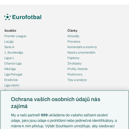
Soutěže
Články
Premier League
Aktuality
LaLiga
Previews
Serie A
Komentáře a souhrny
1. Bundesliga
Názory a komentáře
Ligue 1
Fejetony
Chance Liga
Životopisy
Niké liga
Profily, historie
Liga Portugal
Rozhovory
Eredivisie
Tipy a analýzy
Liga mistrů
Evropská liga
Reprezentace
Konferenční liga
Česko
Ochrana vašich osobních údajů nás
Mistrovství světa
Slovensko
zajímá
Liga národů
Anglie
Francie
My a naši partneři
999
ukládáme do vašeho zařízení osobní
Témata
Itálie
údaje, jako jsou údaje o prohlížení nebo jedinečné identifikátory, a
Představení týmů MS
Německo
máme k nim přístup. Výběr Souhlasím umožňuje, aby sledovací