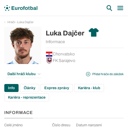
Hráči - Luka Dajčer
Luka Dajčer
Informace
Chorvatsko
FK Sarajevo
Další hráči klubu
Přidat hráče do záložek
Info
Články
Expres zprávy
Kariéra - klub
Kariéra - reprezentace
INFORMACE
Celé jméno
Číslo dresu
Datum narození