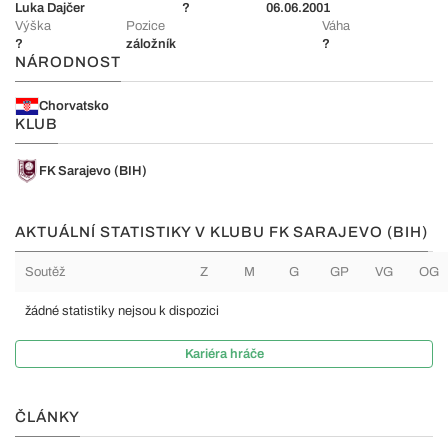
Luka Dajčer
?
06.06.2001
Výška
Pozice
Váha
?
záložník
?
NÁRODNOST
Chorvatsko
KLUB
FK Sarajevo (BIH)
AKTUÁLNÍ STATISTIKY V KLUBU FK SARAJEVO (BIH)
Soutěž
Z
M
G
GP
VG
OG
žádné statistiky nejsou k dispozici
Kariéra hráče
ČLÁNKY