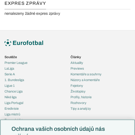
EXPRES ZPRÁVY
nenalezeny žádné expres zprávy
Soutěže
Články
Premier League
Aktuality
LaLiga
Previews
Serie A
Komentáře a souhrny
1. Bundesliga
Názory a komentáře
Ligue 1
Fejetony
Chance Liga
Životopisy
Niké liga
Profily, historie
Liga Portugal
Rozhovory
Eredivisie
Tipy a analýzy
Liga mistrů
Evropská liga
Reprezentace
Konferenční liga
Česko
Ochrana vašich osobních údajů nás
Mistrovství světa
Slovensko