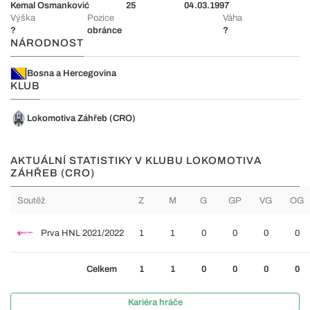
Kemal Osmanković
25
04.03.1997
Výška
Pozice
Váha
?
obránce
?
NÁRODNOST
Bosna a Hercegovina
KLUB
Lokomotiva Záhřeb (CRO)
AKTUÁLNÍ STATISTIKY V KLUBU LOKOMOTIVA
ZÁHŘEB (CRO)
Soutěž
Z
M
G
GP
VG
OG
Prva HNL 2021/2022
1
1
0
0
0
0
Celkem
1
1
0
0
0
0
Kariéra hráče