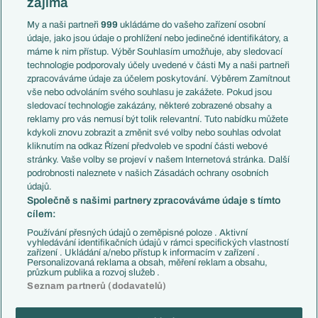
zajímá
Liga národů
Anglie
Francie
My a naši partneři
999
ukládáme do vašeho zařízení osobní
Témata
Itálie
údaje, jako jsou údaje o prohlížení nebo jedinečné identifikátory, a
Představení týmů MS
Německo
máme k nim přístup. Výběr Souhlasím umožňuje, aby sledovací
EuroSkauting
Španělsko
technologie podporovaly účely uvedené v části My a naši partneři
PL v kostce
Argentina
zpracováváme údaje za účelem poskytování. Výběrem Zamítnout
Evropské koeficienty
Brazílie
vše nebo odvoláním svého souhlasu je zakážete. Pokud jsou
Přestupy
sledovací technologie zakázány, některé zobrazené obsahy a
Přestupové spekulace
reklamy pro vás nemusí být tolik relevantní. Tuto nabídku můžete
Přestupy
Zranění
kdykoli znovu zobrazit a změnit své volby nebo souhlas odvolat
Zápasy
kliknutím na odkaz Řízení předvoleb ve spodní části webové
Livescore
stránky. Vaše volby se projeví v našem Internetová stránka. Další
Kluby
Tipovací soutěž
podrobnosti naleznete v našich Zásadách ochrany osobních
Arsenal FC
Fotbal TV
údajů.
Chelsea FC
Společně s našimi partnery zpracováváme údaje s tímto
Manchester United
cílem:
AC Milán
Juventus FC
Používání přesných údajů o zeměpisné poloze . Aktivní
Bayern Mnichov
vyhledávání identifikačních údajů v rámci specifických vlastností
zařízení . Ukládání a/nebo přístup k informacím v zařízení .
FC Barcelona
Personalizovaná reklama a obsah, měření reklam a obsahu,
Real Madrid
průzkum publika a rozvoj služeb .
Seznam partnerů (dodavatelů)