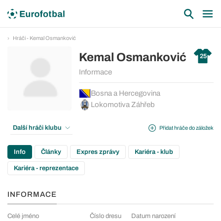
Hráči - Kemal Osmanković
Kemal Osmanković
25
Informace
Bosna a Hercegovina
Lokomotiva Záhřeb
Další hráči klubu
Přidat hráče do záložek
Info
Články
Expres zprávy
Kariéra - klub
Kariéra - reprezentace
INFORMACE
Celé jméno
Číslo dresu
Datum narození