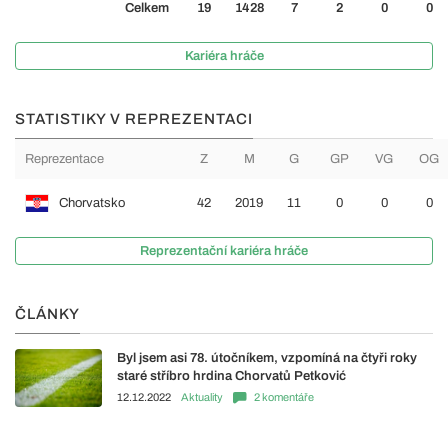
Celkem
19
1428
7
2
0
0
Kariéra hráče
STATISTIKY V REPREZENTACI
Reprezentace
Z
M
G
GP
VG
OG
Chorvatsko
42
2019
11
0
0
0
Reprezentační kariéra hráče
ČLÁNKY
Byl jsem asi 78. útočníkem, vzpomíná na čtyři roky
staré stříbro hrdina Chorvatů Petković
12.12.2022
Aktuality
2 komentáře