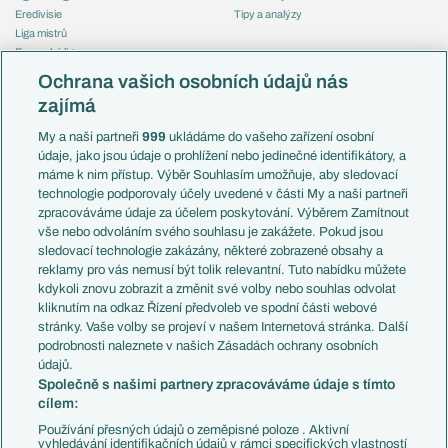
Eredivisie
Tipy a analýzy
Liga mistrů
Evropská liga
Reprezentace
Konferenční liga
Česko
Ochrana vašich osobních údajů nás
Mistrovství světa
Slovensko
zajímá
Liga národů
Anglie
Francie
My a naši partneři
999
ukládáme do vašeho zařízení osobní
Témata
Itálie
údaje, jako jsou údaje o prohlížení nebo jedinečné identifikátory, a
Představení týmů MS
Německo
máme k nim přístup. Výběr Souhlasím umožňuje, aby sledovací
EuroSkauting
Španělsko
technologie podporovaly účely uvedené v části My a naši partneři
PL v kostce
Argentina
zpracováváme údaje za účelem poskytování. Výběrem Zamítnout
Evropské koeficienty
Brazílie
vše nebo odvoláním svého souhlasu je zakážete. Pokud jsou
Přestupy
sledovací technologie zakázány, některé zobrazené obsahy a
Přestupové spekulace
reklamy pro vás nemusí být tolik relevantní. Tuto nabídku můžete
Přestupy
Zranění
kdykoli znovu zobrazit a změnit své volby nebo souhlas odvolat
Zápasy
kliknutím na odkaz Řízení předvoleb ve spodní části webové
Livescore
stránky. Vaše volby se projeví v našem Internetová stránka. Další
Kluby
Tipovací soutěž
podrobnosti naleznete v našich Zásadách ochrany osobních
Arsenal FC
Fotbal TV
údajů.
Chelsea FC
Společně s našimi partnery zpracováváme údaje s tímto
Manchester United
cílem:
AC Milán
Juventus FC
Používání přesných údajů o zeměpisné poloze . Aktivní
Bayern Mnichov
vyhledávání identifikačních údajů v rámci specifických vlastností