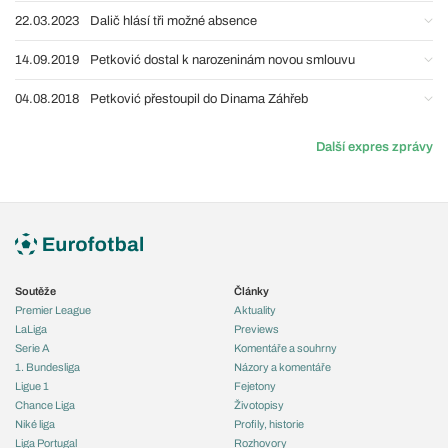
22.03.2023
Dalič hlásí tři možné absence
14.09.2019
Petković dostal k narozeninám novou smlouvu
04.08.2018
Petković přestoupil do Dinama Záhřeb
Další expres zprávy
Soutěže
Články
Premier League
Aktuality
LaLiga
Previews
Serie A
Komentáře a souhrny
1. Bundesliga
Názory a komentáře
Ligue 1
Fejetony
Chance Liga
Životopisy
Niké liga
Profily, historie
Liga Portugal
Rozhovory