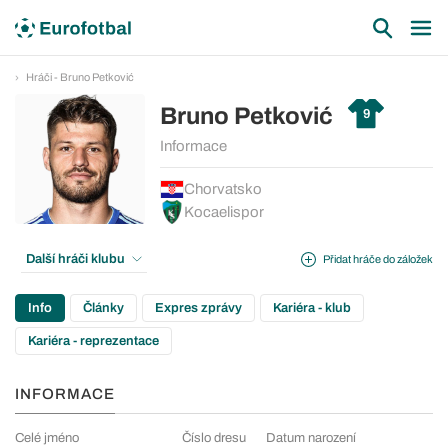
Hráči - Bruno Petković
Bruno Petković
9
Informace
Chorvatsko
Kocaelispor
Další hráči klubu
Přidat hráče do záložek
Info
Články
Expres zprávy
Kariéra - klub
Kariéra - reprezentace
INFORMACE
Celé jméno
Číslo dresu
Datum narození