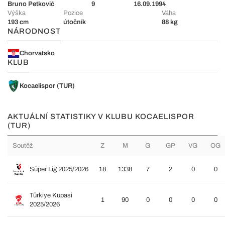
Bruno Petković
9
16.09.1994
Výška
Pozice
Váha
193 cm
útočník
88 kg
NÁRODNOST
Chorvatsko
KLUB
Kocaelispor (TUR)
AKTUÁLNÍ STATISTIKY V KLUBU KOCAELISPOR
(TUR)
Soutěž
Z
M
G
GP
VG
OG
Süper Lig 2025/2026
18
1338
7
2
0
0
Türkiye Kupasi
1
90
0
0
0
0
2025/2026