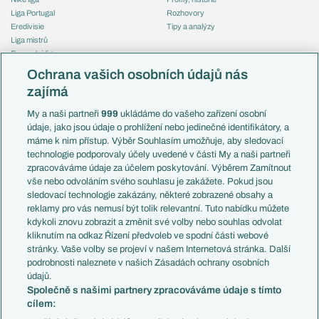
Liga Portugal
Rozhovory
Eredivisie
Tipy a analýzy
Liga mistrů
Evropská liga
Reprezentace
Konferenční liga
Česko
Ochrana vašich osobních údajů nás
Mistrovství světa
Slovensko
zajímá
Liga národů
Anglie
Francie
My a naši partneři
999
ukládáme do vašeho zařízení osobní
Témata
Itálie
údaje, jako jsou údaje o prohlížení nebo jedinečné identifikátory, a
Představení týmů MS
Německo
máme k nim přístup. Výběr Souhlasím umožňuje, aby sledovací
EuroSkauting
Španělsko
technologie podporovaly účely uvedené v části My a naši partneři
PL v kostce
Argentina
zpracováváme údaje za účelem poskytování. Výběrem Zamítnout
Evropské koeficienty
Brazílie
vše nebo odvoláním svého souhlasu je zakážete. Pokud jsou
Přestupy
sledovací technologie zakázány, některé zobrazené obsahy a
Přestupové spekulace
reklamy pro vás nemusí být tolik relevantní. Tuto nabídku můžete
Přestupy
Zranění
kdykoli znovu zobrazit a změnit své volby nebo souhlas odvolat
Zápasy
kliknutím na odkaz Řízení předvoleb ve spodní části webové
Livescore
stránky. Vaše volby se projeví v našem Internetová stránka. Další
Kluby
Tipovací soutěž
podrobnosti naleznete v našich Zásadách ochrany osobních
Arsenal FC
Fotbal TV
údajů.
Chelsea FC
Společně s našimi partnery zpracováváme údaje s tímto
Manchester United
cílem:
AC Milán
Juventus FC