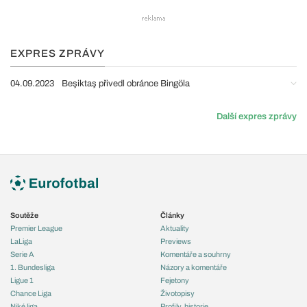
EXPRES ZPRÁVY
04.09.2023
Beşiktaş přivedl obránce Bingöla
Další expres zprávy
Soutěže
Články
Premier League
Aktuality
LaLiga
Previews
Serie A
Komentáře a souhrny
1. Bundesliga
Názory a komentáře
Ligue 1
Fejetony
Chance Liga
Životopisy
Niké liga
Profily, historie