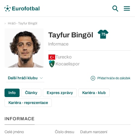
Hráči - Tayfur Bingöl
Tayfur Bingöl
75
Informace
Turecko
Kocaelispor
Další hráči klubu
Přidat hráče do záložek
Info
Články
Expres zprávy
Kariéra - klub
Kariéra - reprezentace
INFORMACE
Celé jméno
Číslo dresu
Datum narození