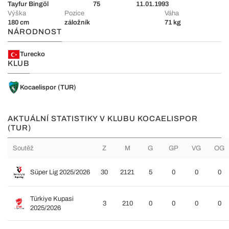
Tayfur Bingöl
75
11.01.1993
Výška
Pozice
Váha
180 cm
záložník
71 kg
NÁRODNOST
Turecko
KLUB
Kocaelispor (TUR)
AKTUÁLNÍ STATISTIKY V KLUBU KOCAELISPOR
(TUR)
Soutěž
Z
M
G
GP
VG
OG
Süper Lig 2025/2026
30
2121
5
0
0
0
Türkiye Kupasi
3
210
0
0
0
0
2025/2026