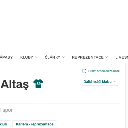
ÁPASY
KLUBY
ČLÁNKY
REPREZENTACE
LIVES
Přidat hráče do záložek
Altaş
Další hráči klubu
89
lispor
 klub
Kariéra - reprezentace