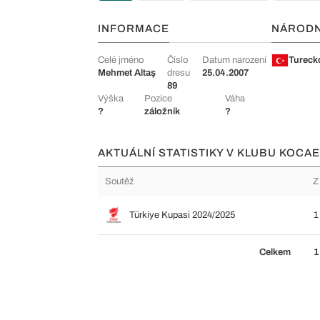
INFORMACE
NÁROD
Celé jméno
Číslo
Datum narození
Tureck
Mehmet Altaş
dresu
25.04.2007
89
Výška
Pozice
Váha
?
záložník
?
AKTUÁLNÍ STATISTIKY V KLUBU KOCAE
Soutěž
Z
Türkiye Kupasi 2024/2025
1
Celkem
1