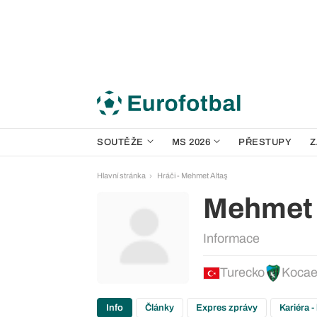
SOUTĚŽE
MS 2026
PŘESTUPY
Z
Hlavní stránka
Hráči - Mehmet Altaş
Mehmet 
Informace
Turecko
Kocae
Info
Články
Expres zprávy
Kariéra -