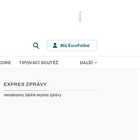
Můj EuroFotbal
CORE
TIPOVACÍ SOUTĚŽ
DALŠÍ
EXPRES ZPRÁVY
nenalezeny žádné expres zprávy