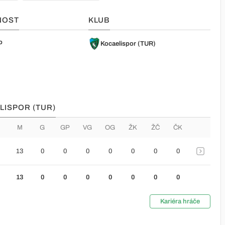
NOST
KLUB
o
Kocaelispor (TUR)
LISPOR (TUR)
M
G
GP
VG
OG
ŽK
ŽČ
ČK
13
0
0
0
0
0
0
0
13
0
0
0
0
0
0
0
Kariéra hráče