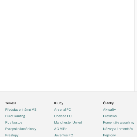
Témata
Kluby
Články
Představení týmů MS
Arsenal FC
Aktuality
EuroSkauting
Chelsea FC
Previews
PL v kostce
Manchester United
Komentáře a souhrny
Evropské koeficienty
AC Milán
Názory a komentáře
Přestupy
Juventus FC
Fejetony