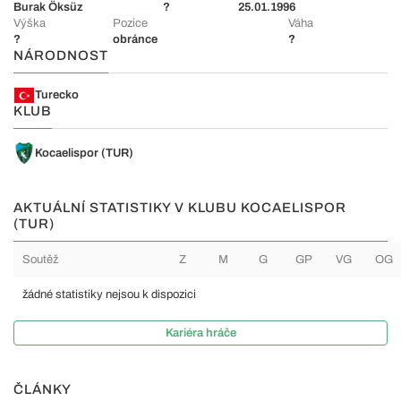
Burak Öksüz
?
25.01.1996
Výška
Pozice
Váha
?
obránce
?
NÁRODNOST
Turecko
KLUB
Kocaelispor (TUR)
AKTUÁLNÍ STATISTIKY V KLUBU KOCAELISPOR
(TUR)
Soutěž
Z
M
G
GP
VG
OG
žádné statistiky nejsou k dispozici
Kariéra hráče
ČLÁNKY