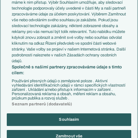
Představení týmů MS
Německo
máme k nim přístup. Výběr Souhlasím umožňuje, aby sledovací
EuroSkauting
Španělsko
technologie podporovaly účely uvedené v části My a naši partneři
PL v kostce
Argentina
zpracováváme údaje za účelem poskytování. Výběrem Zamítnout
Evropské koeficienty
Brazílie
vše nebo odvoláním svého souhlasu je zakážete. Pokud jsou
Přestupy
sledovací technologie zakázány, některé zobrazené obsahy a
Přestupové spekulace
reklamy pro vás nemusí být tolik relevantní. Tuto nabídku můžete
Přestupy
Zranění
kdykoli znovu zobrazit a změnit své volby nebo souhlas odvolat
Zápasy
kliknutím na odkaz Řízení předvoleb ve spodní části webové
Livescore
stránky. Vaše volby se projeví v našem Internetová stránka. Další
Kluby
Tipovací soutěž
podrobnosti naleznete v našich Zásadách ochrany osobních
Arsenal FC
Fotbal TV
údajů.
Chelsea FC
Společně s našimi partnery zpracováváme údaje s tímto
Manchester United
cílem:
AC Milán
Juventus FC
Používání přesných údajů o zeměpisné poloze . Aktivní
Bayern Mnichov
vyhledávání identifikačních údajů v rámci specifických vlastností
zařízení . Ukládání a/nebo přístup k informacím v zařízení .
FC Barcelona
Personalizovaná reklama a obsah, měření reklam a obsahu,
Real Madrid
průzkum publika a rozvoj služeb .
Seznam partnerů (dodavatelů)
Souhlasím
Copyright © 2001-2026 EuroFotbal.cz. Využíváme zpravodajství ČTK.
RSS
Podmínky užití
Informace o zpracování osobních údajů
Zamítnout vše