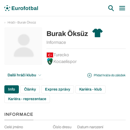
Hráči - Burak Öksüz
Burak Öksüz
Informace
Turecko
Kocaelispor
Další hráči klubu
Přidat hráče do záložek
Info
Články
Expres zprávy
Kariéra - klub
Kariéra - reprezentace
INFORMACE
Celé jméno
Číslo dresu
Datum narození