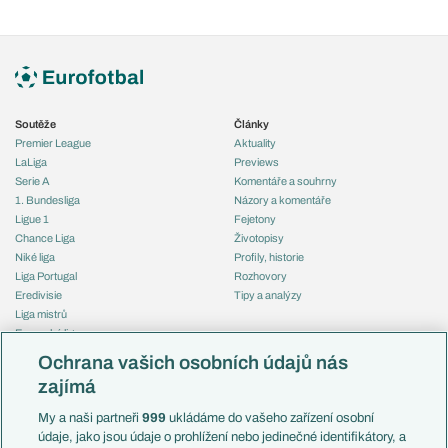
Soutěže
Články
Premier League
Aktuality
LaLiga
Previews
Serie A
Komentáře a souhrny
1. Bundesliga
Názory a komentáře
Ligue 1
Fejetony
Chance Liga
Životopisy
Niké liga
Profily, historie
Liga Portugal
Rozhovory
Eredivisie
Tipy a analýzy
Liga mistrů
Evropská liga
Reprezentace
Konferenční liga
Česko
Ochrana vašich osobních údajů nás
Mistrovství světa
Slovensko
zajímá
Liga národů
Anglie
Francie
My a naši partneři
999
ukládáme do vašeho zařízení osobní
Témata
Itálie
údaje, jako jsou údaje o prohlížení nebo jedinečné identifikátory, a