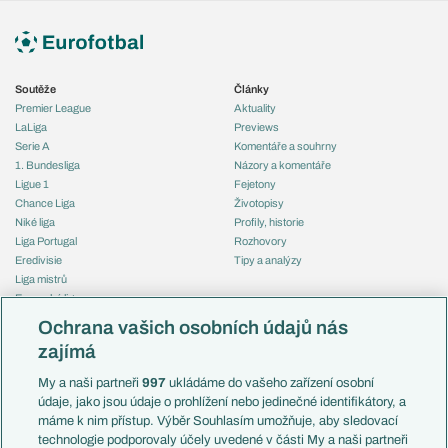
Soutěže
Články
Premier League
Aktuality
LaLiga
Previews
Serie A
Komentáře a souhrny
1. Bundesliga
Názory a komentáře
Ligue 1
Fejetony
Chance Liga
Životopisy
Niké liga
Profily, historie
Liga Portugal
Rozhovory
Eredivisie
Tipy a analýzy
Liga mistrů
Evropská liga
Reprezentace
Konferenční liga
Česko
Ochrana vašich osobních údajů nás
Mistrovství světa
Slovensko
zajímá
Liga národů
Anglie
Francie
My a naši partneři
997
ukládáme do vašeho zařízení osobní
Témata
Itálie
údaje, jako jsou údaje o prohlížení nebo jedinečné identifikátory, a
Představení týmů MS
Německo
máme k nim přístup. Výběr Souhlasím umožňuje, aby sledovací
EuroSkauting
Španělsko
technologie podporovaly účely uvedené v části My a naši partneři