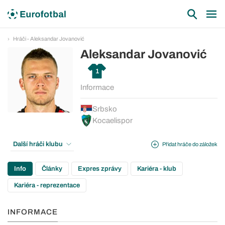
Hráči - Aleksandar Jovanović
Aleksandar Jovanović
1
Informace
Srbsko
Kocaelispor
Další hráči klubu
Přidat hráče do záložek
Info
Články
Expres zprávy
Kariéra - klub
Kariéra - reprezentace
INFORMACE