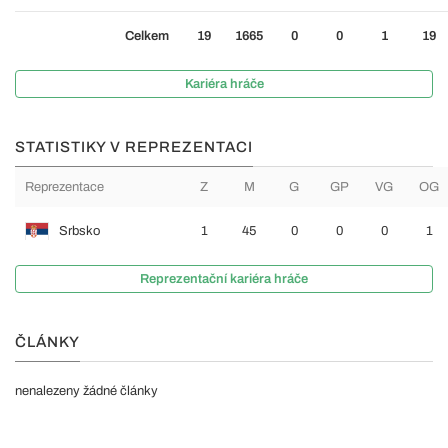
Celkem
19
1665
0
0
1
19
Kariéra hráče
STATISTIKY V REPREZENTACI
Reprezentace
Z
M
G
GP
VG
OG
Srbsko
1
45
0
0
0
1
Reprezentační kariéra hráče
ČLÁNKY
nenalezeny žádné články