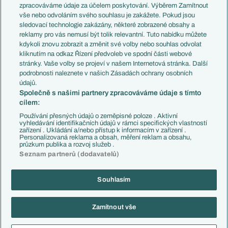
PL v kostce
Argentina
zpracováváme údaje za účelem poskytování. Výběrem Zamítnout
Evropské koeficienty
Brazílie
vše nebo odvoláním svého souhlasu je zakážete. Pokud jsou
Přestupy
sledovací technologie zakázány, některé zobrazené obsahy a
Přestupové spekulace
reklamy pro vás nemusí být tolik relevantní. Tuto nabídku můžete
Přestupy
Zranění
kdykoli znovu zobrazit a změnit své volby nebo souhlas odvolat
Zápasy
kliknutím na odkaz Řízení předvoleb ve spodní části webové
Livescore
stránky. Vaše volby se projeví v našem Internetová stránka. Další
Kluby
Tipovací soutěž
podrobnosti naleznete v našich Zásadách ochrany osobních
Arsenal FC
Fotbal TV
údajů.
Chelsea FC
Společně s našimi partnery zpracováváme údaje s tímto
Manchester United
cílem:
AC Milán
Juventus FC
Používání přesných údajů o zeměpisné poloze . Aktivní
Bayern Mnichov
vyhledávání identifikačních údajů v rámci specifických vlastností
zařízení . Ukládání a/nebo přístup k informacím v zařízení .
FC Barcelona
Personalizovaná reklama a obsah, měření reklam a obsahu,
Real Madrid
průzkum publika a rozvoj služeb .
Seznam partnerů (dodavatelů)
Souhlasím
Copyright © 2001-2026 EuroFotbal.cz. Využíváme zpravodajství ČTK.
RSS
Podmínky užití
Informace o zpracování osobních údajů
Zamítnout vše
GDPR a žurnalistika
Nastavení soukromí
Kontakt
Tiráž