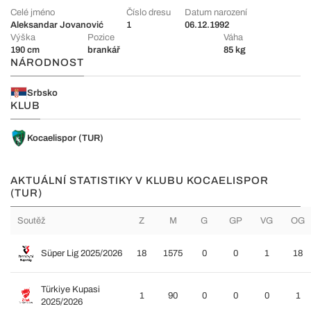
Celé jméno
Číslo dresu
Datum narození
Aleksandar Jovanović
1
06.12.1992
Výška
Pozice
Váha
190 cm
brankář
85 kg
NÁRODNOST
Srbsko
KLUB
Kocaelispor (TUR)
AKTUÁLNÍ STATISTIKY V KLUBU KOCAELISPOR
(TUR)
Soutěž
Z
M
G
GP
VG
OG
Süper Lig 2025/2026
18
1575
0
0
1
18
Türkiye Kupasi
1
90
0
0
0
1
2025/2026