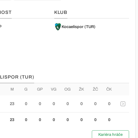
NOST
KLUB
o
Kocaelispor (TUR)
LISPOR (TUR)
M
G
GP
VG
OG
ŽK
ŽČ
ČK
23
0
0
0
0
0
0
0
23
0
0
0
0
0
0
0
Kariéra hráče