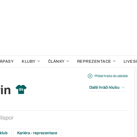
ÁPASY
KLUBY
ČLÁNKY
REPREZENTACE
LIVES
Přidat hráče do záložek
in
Další hráči klubu
94
lispor
 klub
Kariéra - reprezentace