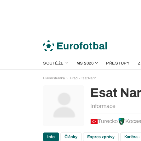
SOUTĚŽE
MS 2026
PŘESTUPY
Z
Hlavní stránka
Hráči - Esat Narin
Esat Nar
Informace
Turecko
Kocae
Info
Články
Expres zprávy
Kariéra -