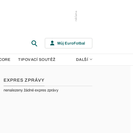
Můj EuroFotbal
CORE
TIPOVACÍ SOUTĚŽ
DALŠÍ
EXPRES ZPRÁVY
nenalezeny žádné expres zprávy