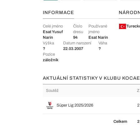
INFORMACE
NÁROD
Celé jméno
Číslo
Používané
Tureck
Esat Yusuf
dresu
jméno
Narin
94
Esat Narin
Výška
Datum narození
Váha
?
22.03.2007
?
Pozice
záložník
AKTUÁLNÍ STATISTIKY V KLUBU KOCAE
Soutěž
Z
Süper Lig 2025/2026
2
Celkem
2