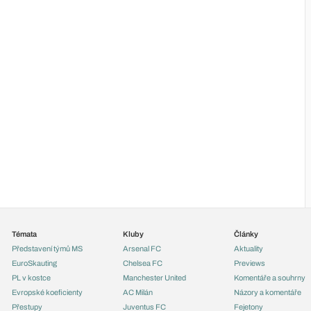
Témata
Kluby
Články
Představení týmů MS
Arsenal FC
Aktuality
EuroSkauting
Chelsea FC
Previews
PL v kostce
Manchester United
Komentáře a souhrny
Evropské koeficienty
AC Milán
Názory a komentáře
Přestupy
Juventus FC
Fejetony