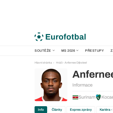
SOUTĚŽE
MS 2026
PŘESTUPY
Z
Hlavní stránka
Hráči - Anfernee Dijksteel
Anfernee
Informace
Surinam
Kocae
Info
Články
Expres zprávy
Kariéra -