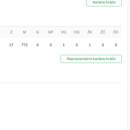
Kariéra hráče
Z
M
G
GP
VG
OG
ŽK
ŽČ
ČK
17
772
0
0
1
0
1
0
0
Reprezentační kariéra hráče