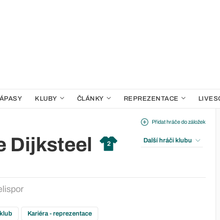
ÁPASY
KLUBY
ČLÁNKY
REPREZENTACE
LIVES
Přidat hráče do záložek
 Dijksteel
Další hráči klubu
2
lispor
 klub
Kariéra - reprezentace