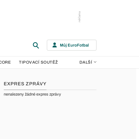
Můj EuroFotbal
CORE
TIPOVACÍ SOUTĚŽ
DALŠÍ
EXPRES ZPRÁVY
nenalezeny žádné expres zprávy