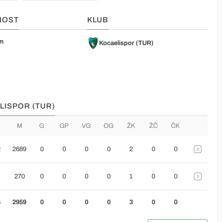
NOST
KLUB
am
Kocaelispor (TUR)
LISPOR (TUR)
M
G
GP
VG
OG
ŽK
ŽČ
ČK
2
2689
0
0
0
0
2
0
0
270
0
0
0
0
1
0
0
5
2959
0
0
0
0
3
0
0