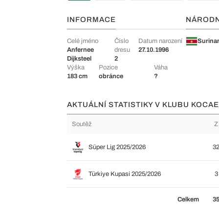
INFORMACE
NÁROD
Celé jméno
Číslo
Datum narození
Surin
Anfernee
dresu
27.10.1996
Dijksteel
2
Výška
Pozice
Váha
183 cm
obránce
?
AKTUÁLNÍ STATISTIKY V KLUBU KOCAE
Soutěž
Z
Süper Lig 2025/2026
3
Türkiye Kupasi 2025/2026
3
Celkem
3