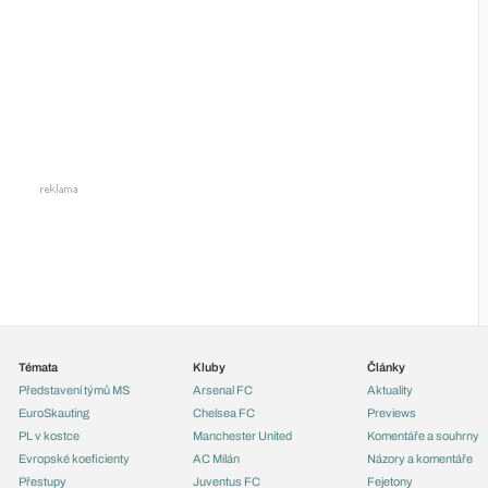
Témata
Kluby
Články
Představení týmů MS
Arsenal FC
Aktuality
EuroSkauting
Chelsea FC
Previews
PL v kostce
Manchester United
Komentáře a souhrny
Evropské koeficienty
AC Milán
Názory a komentáře
Přestupy
Juventus FC
Fejetony