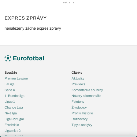
EXPRES ZPRÁVY
nenalezeny žádné expres zprávy
Soutěže
Články
Premier League
Aktuality
LaLiga
Previews
Serie A
Komentáře a souhrny
1. Bundesliga
Názory a komentáře
Ligue 1
Fejetony
Chance Liga
Životopisy
Niké liga
Profily, historie
Liga Portugal
Rozhovory
Eredivisie
Tipy a analýzy
Liga mistrů
Evropská liga