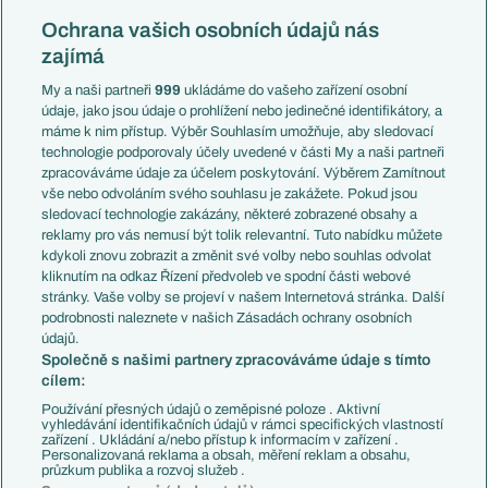
Reprezentace
Konferenční liga
Česko
Ochrana vašich osobních údajů nás
Mistrovství světa
Slovensko
zajímá
Liga národů
Anglie
Francie
My a naši partneři
999
ukládáme do vašeho zařízení osobní
Témata
Itálie
údaje, jako jsou údaje o prohlížení nebo jedinečné identifikátory, a
Představení týmů MS
Německo
máme k nim přístup. Výběr Souhlasím umožňuje, aby sledovací
EuroSkauting
Španělsko
technologie podporovaly účely uvedené v části My a naši partneři
PL v kostce
Argentina
zpracováváme údaje za účelem poskytování. Výběrem Zamítnout
Evropské koeficienty
Brazílie
vše nebo odvoláním svého souhlasu je zakážete. Pokud jsou
Přestupy
sledovací technologie zakázány, některé zobrazené obsahy a
Přestupové spekulace
reklamy pro vás nemusí být tolik relevantní. Tuto nabídku můžete
Přestupy
Zranění
kdykoli znovu zobrazit a změnit své volby nebo souhlas odvolat
Zápasy
kliknutím na odkaz Řízení předvoleb ve spodní části webové
Livescore
stránky. Vaše volby se projeví v našem Internetová stránka. Další
Kluby
Tipovací soutěž
podrobnosti naleznete v našich Zásadách ochrany osobních
Arsenal FC
Fotbal TV
údajů.
Chelsea FC
Společně s našimi partnery zpracováváme údaje s tímto
Manchester United
cílem:
AC Milán
Juventus FC
Používání přesných údajů o zeměpisné poloze . Aktivní
Bayern Mnichov
vyhledávání identifikačních údajů v rámci specifických vlastností
zařízení . Ukládání a/nebo přístup k informacím v zařízení .
FC Barcelona
Personalizovaná reklama a obsah, měření reklam a obsahu,
Real Madrid
průzkum publika a rozvoj služeb .