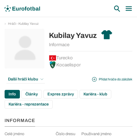
Hráči - Kubilay Yavuz
Kubilay Yavuz
Informace
Turecko
Kocaelispor
Další hráči klubu
Přidat hráče do záložek
Info
Články
Expres zprávy
Kariéra - klub
Kariéra - reprezentace
INFORMACE
Celé jméno
Číslo dresu
Používané jméno