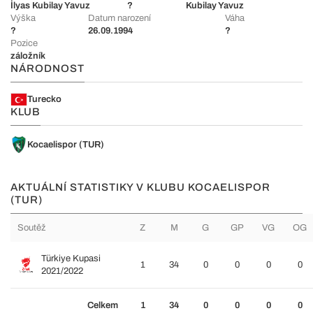
İlyas Kubilay Yavuz
?
Kubilay Yavuz
Výška
Datum narození
Váha
?
26.09.1994
?
Pozice
záložník
NÁRODNOST
Turecko
KLUB
Kocaelispor (TUR)
AKTUÁLNÍ STATISTIKY V KLUBU KOCAELISPOR
(TUR)
Soutěž
Z
M
G
GP
VG
OG
Türkiye Kupasi
1
34
0
0
0
0
2021/2022
Celkem
1
34
0
0
0
0