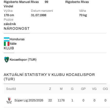
Rigoberto Manuel Rivas
99
Rigoberto Rivas
Vindel
Výška
Datum narození
Váha
178 cm
31.07.1998
70 kg
Pozice
záložník
NÁRODNOST
Honduras
Itálie
KLUB
Kocaelispor (TUR)
AKTUÁLNÍ STATISTIKY V KLUBU KOCAELISPOR
(TUR)
Soutěž
Z
M
G
GP
VG
OG
Süper Lig 2025/2026
22
1176
1
0
0
0