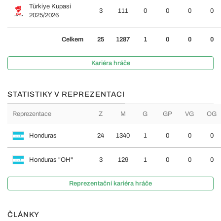
Türkiye Kupasi
3
111
0
0
0
0
2025/2026
Celkem
25
1287
1
0
0
0
Kariéra hráče
STATISTIKY V REPREZENTACI
Reprezentace
Z
M
G
GP
VG
OG
Honduras
24
1340
1
0
0
0
Honduras "OH"
3
129
1
0
0
0
Reprezentační kariéra hráče
ČLÁNKY