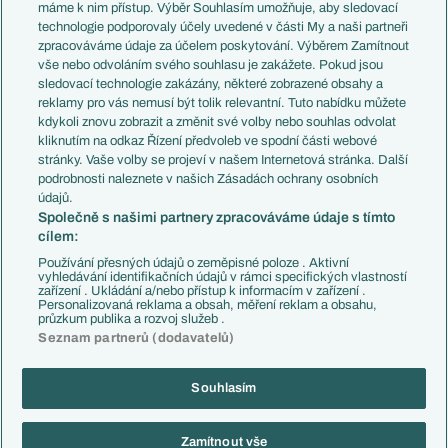
Představení týmů MS
Německo
máme k nim přístup. Výběr Souhlasím umožňuje, aby sledovací
EuroSkauting
Španělsko
technologie podporovaly účely uvedené v části My a naši partneři
PL v kostce
Argentina
zpracováváme údaje za účelem poskytování. Výběrem Zamítnout
Evropské koeficienty
Brazílie
vše nebo odvoláním svého souhlasu je zakážete. Pokud jsou
Přestupy
sledovací technologie zakázány, některé zobrazené obsahy a
Přestupové spekulace
reklamy pro vás nemusí být tolik relevantní. Tuto nabídku můžete
Přestupy
Zranění
kdykoli znovu zobrazit a změnit své volby nebo souhlas odvolat
Zápasy
kliknutím na odkaz Řízení předvoleb ve spodní části webové
Livescore
stránky. Vaše volby se projeví v našem Internetová stránka. Další
Kluby
Tipovací soutěž
podrobnosti naleznete v našich Zásadách ochrany osobních
Arsenal FC
Fotbal TV
údajů.
Chelsea FC
Společně s našimi partnery zpracováváme údaje s tímto
Manchester United
cílem:
AC Milán
Juventus FC
Používání přesných údajů o zeměpisné poloze . Aktivní
Bayern Mnichov
vyhledávání identifikačních údajů v rámci specifických vlastností
zařízení . Ukládání a/nebo přístup k informacím v zařízení .
FC Barcelona
Personalizovaná reklama a obsah, měření reklam a obsahu,
Real Madrid
průzkum publika a rozvoj služeb .
Seznam partnerů (dodavatelů)
Souhlasím
Copyright © 2001-2026 EuroFotbal.cz. Využíváme zpravodajství ČTK.
RSS
Podmínky užití
Informace o zpracování osobních údajů
Zamítnout vše