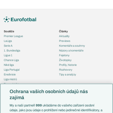
Soutěže
Články
Premier League
Aktuality
LaLiga
Previews
Serie A
Komentáře a souhrny
1. Bundesliga
Názory a komentáře
Ligue 1
Fejetony
Chance Liga
Životopisy
Niké liga
Profily, historie
Liga Portugal
Rozhovory
Eredivisie
Tipy a analýzy
Liga mistrů
Evropská liga
Reprezentace
Konferenční liga
Česko
Ochrana vašich osobních údajů nás
Mistrovství světa
Slovensko
zajímá
Liga národů
Anglie
Francie
My a naši partneři
999
ukládáme do vašeho zařízení osobní
Témata
Itálie
údaje, jako jsou údaje o prohlížení nebo jedinečné identifikátory, a