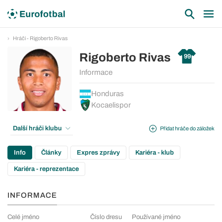
Hráči - Rigoberto Rivas
Rigoberto Rivas
99
Informace
Honduras
Kocaelispor
Další hráči klubu
Přidat hráče do záložek
Info
Články
Expres zprávy
Kariéra - klub
Kariéra - reprezentace
INFORMACE
Celé jméno
Číslo dresu
Používané jméno