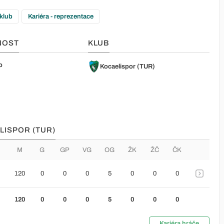
 klub
Kariéra - reprezentace
NOST
KLUB
o
Kocaelispor (TUR)
LISPOR (TUR)
M
G
GP
VG
OG
ŽK
ŽČ
ČK
120
0
0
0
5
0
0
0
120
0
0
0
5
0
0
0
Kariéra hráče