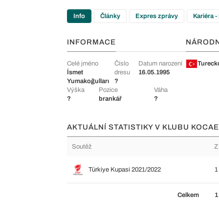
Info
Články
Expres zprávy
Kariéra -
INFORMACE
NÁROD
Celé jméno
Číslo
Datum narození
Tureck
İsmet
dresu
16.05.1995
Yumakoğulları
?
Výška
Pozice
Váha
?
brankář
?
AKTUÁLNÍ STATISTIKY V KLUBU KOCAE
Soutěž
Z
Türkiye Kupasi 2021/2022
1
Celkem
1