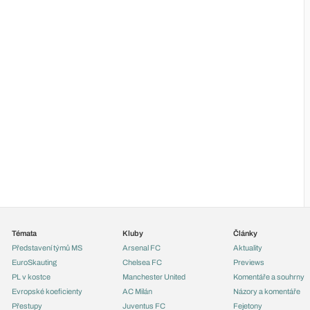
Témata
Kluby
Články
Představení týmů MS
Arsenal FC
Aktuality
EuroSkauting
Chelsea FC
Previews
PL v kostce
Manchester United
Komentáře a souhrny
Evropské koeficienty
AC Milán
Názory a komentáře
Přestupy
Juventus FC
Fejetony