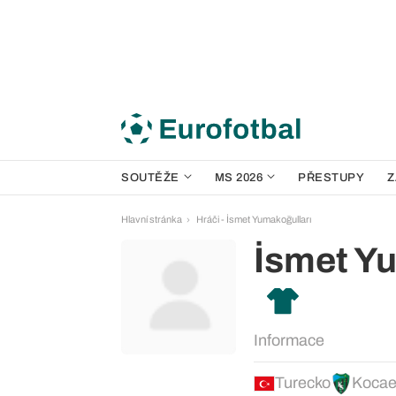
SOUTĚŽE
MS 2026
PŘESTUPY
Z
Hlavní stránka
Hráči - İsmet Yumakoğulları
İsmet Y
Informace
Turecko
Kocae