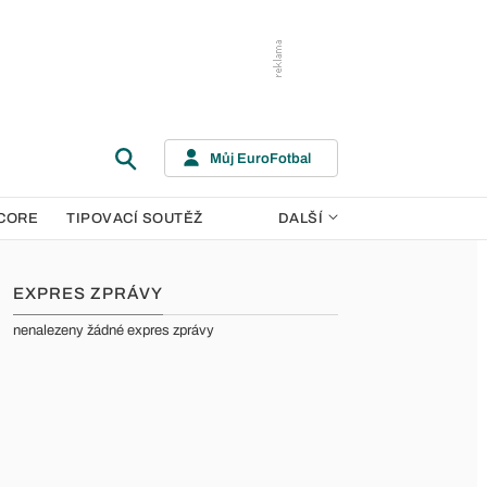
Můj EuroFotbal
CORE
TIPOVACÍ SOUTĚŽ
DALŠÍ
EXPRES ZPRÁVY
nenalezeny žádné expres zprávy