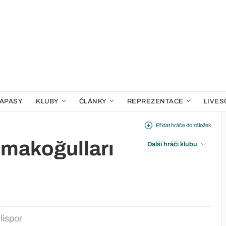
ÁPASY
KLUBY
ČLÁNKY
REPREZENTACE
LIVES
Přidat hráče do záložek
umakoğulları
Další hráči klubu
lispor