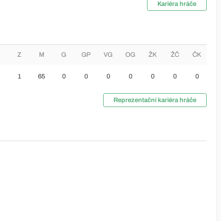
Kariéra hráče
Z
M
G
GP
VG
OG
ŽK
ŽČ
ČK
1
65
0
0
0
0
0
0
0
Reprezentační kariéra hráče