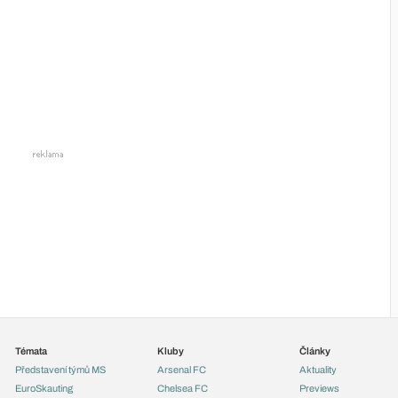
Témata
Kluby
Články
Představení týmů MS
Arsenal FC
Aktuality
EuroSkauting
Chelsea FC
Previews