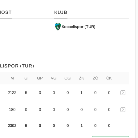
NOST
KLUB
Kocaelispor (TUR)
LISPOR (TUR)
M
G
GP
VG
OG
ŽK
ŽČ
ČK
1
2122
5
0
0
0
1
0
0
180
0
0
0
0
0
0
0
4
2302
5
0
0
0
1
0
0