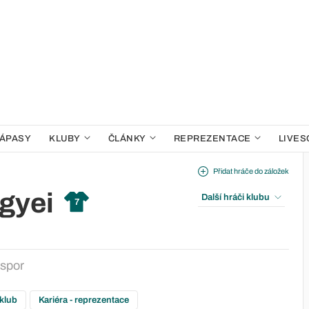
ÁPASY
KLUBY
ČLÁNKY
REPREZENTACE
LIVES
Přidat hráče do záložek
gyei
Další hráči klubu
7
ispor
 klub
Kariéra - reprezentace