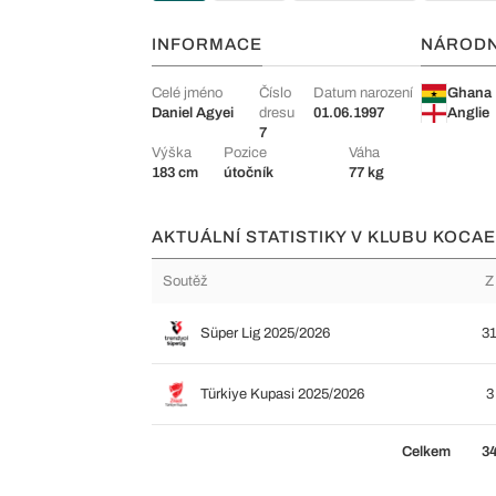
INFORMACE
NÁROD
Celé jméno
Číslo
Datum narození
Ghana
Daniel Agyei
dresu
01.06.1997
Anglie
7
Výška
Pozice
Váha
183 cm
útočník
77 kg
AKTUÁLNÍ STATISTIKY V KLUBU KOCAE
Soutěž
Z
Süper Lig 2025/2026
3
Türkiye Kupasi 2025/2026
3
Celkem
3