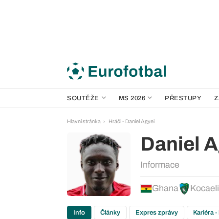
SOUTĚŽE
MS 2026
PŘESTUPY
Z
Hlavní stránka
Hráči - Daniel Agyei
Daniel A
Informace
Ghana
Kocael
Info
Články
Expres zprávy
Kariéra -