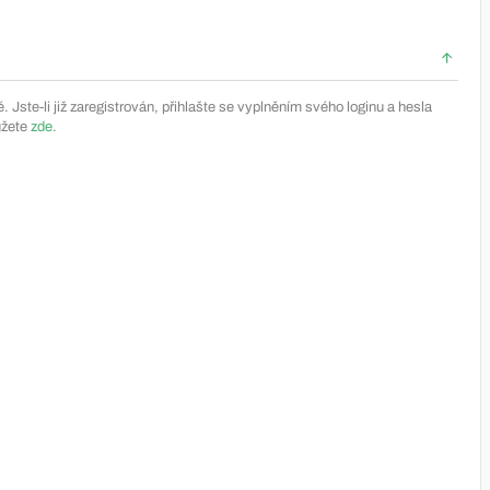
Jste-li již zaregistrován, přihlašte se vyplněním svého loginu a hesla
ůžete
zde
.