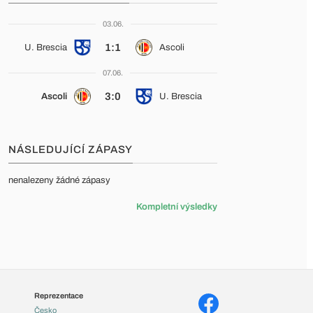
03.06.
1:1
U. Brescia
Ascoli
07.06.
3:0
Ascoli
U. Brescia
NÁSLEDUJÍCÍ ZÁPASY
nenalezeny žádné zápasy
Kompletní výsledky
Reprezentace
Česko