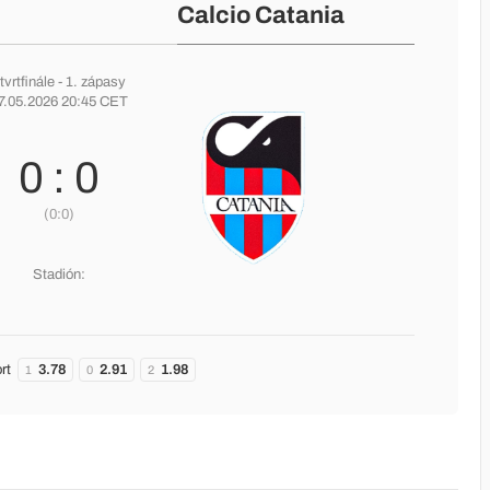
Calcio Catania
tvrtfinále
- 1. zápasy
7.05.2026 20:45 CET
0 : 0
(0:0)
Stadión:
rt
3.78
2.91
1.98
1
0
2