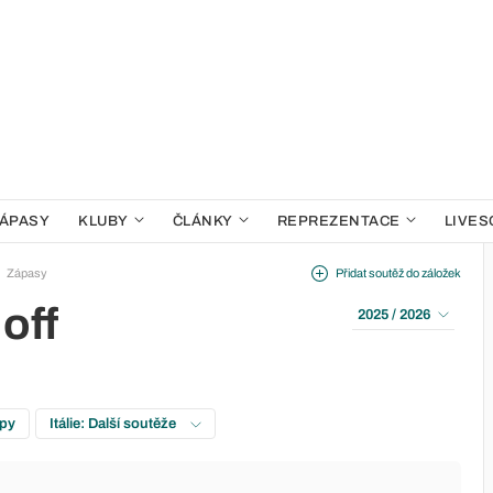
ÁPASY
KLUBY
ČLÁNKY
REPREZENTACE
LIVES
Zápasy
Přidat soutěž do záložek
 off
2025 / 2026
upy
Itálie: Další soutěže