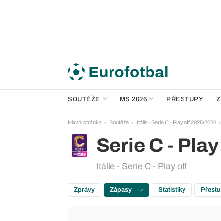
SOUTĚŽE
MS 2026
PŘESTUPY
Z
Hlavní stránka
Soutěže
Itálie - Serie C - Play off 2025/2026
Serie C - Play
Itálie - Serie C - Play off
Zprávy
Zápasy
Statistiky
Přest