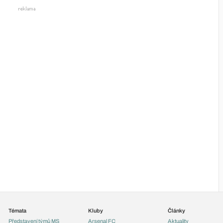
Témata
Kluby
Články
Představení týmů MS
Arsenal FC
Aktuality