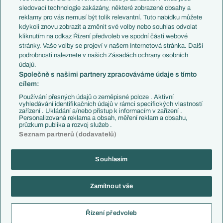
Přestupy
sledovací technologie zakázány, některé zobrazené obsahy a
Přestupové spekulace
reklamy pro vás nemusí být tolik relevantní. Tuto nabídku můžete
Přestupy
Zranění
kdykoli znovu zobrazit a změnit své volby nebo souhlas odvolat
Zápasy
kliknutím na odkaz Řízení předvoleb ve spodní části webové
Livescore
stránky. Vaše volby se projeví v našem Internetová stránka. Další
Kluby
Tipovací soutěž
podrobnosti naleznete v našich Zásadách ochrany osobních
Arsenal FC
Fotbal TV
údajů.
Chelsea FC
Společně s našimi partnery zpracováváme údaje s tímto
Manchester United
cílem:
AC Milán
Juventus FC
Používání přesných údajů o zeměpisné poloze . Aktivní
Bayern Mnichov
vyhledávání identifikačních údajů v rámci specifických vlastností
zařízení . Ukládání a/nebo přístup k informacím v zařízení .
FC Barcelona
Personalizovaná reklama a obsah, měření reklam a obsahu,
Real Madrid
průzkum publika a rozvoj služeb .
Seznam partnerů (dodavatelů)
Souhlasím
Copyright © 2001-2026 EuroFotbal.cz. Využíváme zpravodajství ČTK.
RSS
Podmínky užití
Informace o zpracování osobních údajů
Zamítnout vše
GDPR a žurnalistika
Nastavení soukromí
Kontakt
Tiráž
Řízení předvoleb