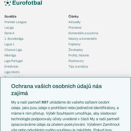
Soutěže
Články
Premier League
Aktuality
LaLiga
Previews
Serie A
Komentáře a souhrny
1. Bundesliga
Názory a komentáře
Ligue 1
Fejetony
Chance Liga
Životopisy
Niké liga
Profily, historie
Liga Portugal
Rozhovory
Eredivisie
Tipy a analýzy
Liga mistrů
Evropská liga
Reprezentace
Konferenční liga
Česko
Ochrana vašich osobních údajů nás
Mistrovství světa
Slovensko
zajímá
Liga národů
Anglie
Francie
My a naši partneři
997
ukládáme do vašeho zařízení osobní
Témata
Itálie
údaje, jako jsou údaje o prohlížení nebo jedinečné identifikátory, a
Představení týmů MS
Německo
máme k nim přístup. Výběr Souhlasím umožňuje, aby sledovací
EuroSkauting
Španělsko
technologie podporovaly účely uvedené v části My a naši partneři
PL v kostce
Argentina
zpracováváme údaje za účelem poskytování. Výběrem Zamítnout
Evropské koeficienty
Brazílie
vše nebo odvoláním svého souhlasu je zakážete. Pokud jsou