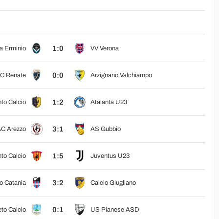
1:0
a Erminio
VV Verona
0:0
C Renate
Arzignano Valchiampo
1:2
nto Calcio
Atalanta U23
3:1
C Arezzo
AS Gubbio
1:5
to Calcio
Juventus U23
3:2
o Catania
Calcio Giugliano
0:1
to Calcio
US Pianese ASD