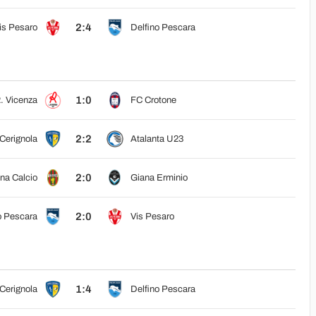
2:4
is Pesaro
Delfino Pescara
1:0
. Vicenza
FC Crotone
2:2
Cerignola
Atalanta U23
2:0
na Calcio
Giana Erminio
2:0
o Pescara
Vis Pesaro
1:4
Cerignola
Delfino Pescara