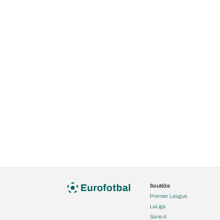
Soutěže
Premier League
LaLiga
Serie A