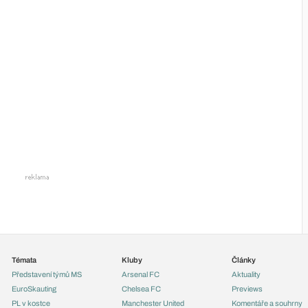
Témata
Kluby
Články
Představení týmů MS
Arsenal FC
Aktuality
EuroSkauting
Chelsea FC
Previews
PL v kostce
Manchester United
Komentáře a souhrny