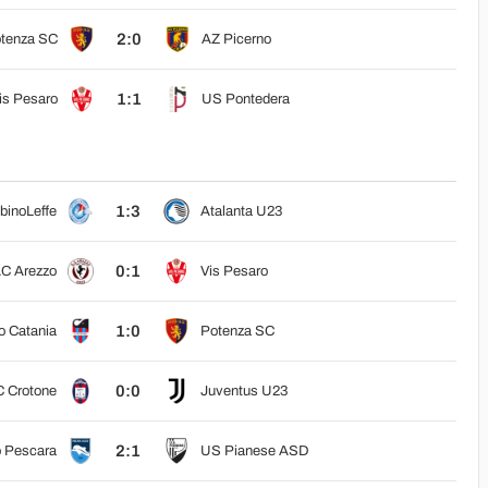
2:0
tenza SC
AZ Picerno
1:1
is Pesaro
US Pontedera
1:3
binoLeffe
Atalanta U23
0:1
C Arezzo
Vis Pesaro
1:0
o Catania
Potenza SC
0:0
 Crotone
Juventus U23
2:1
o Pescara
US Pianese ASD