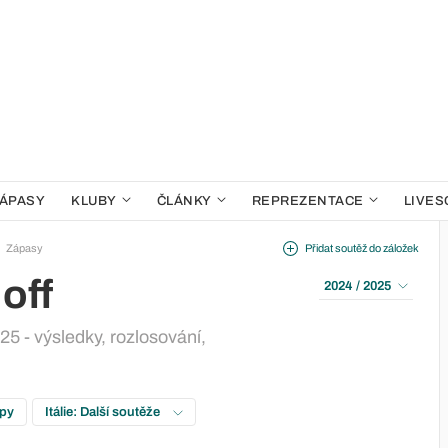
ÁPASY
KLUBY
ČLÁNKY
REPREZENTACE
LIVES
Zápasy
Přidat soutěž do záložek
 off
2024 / 2025
025 - výsledky, rozlosování,
upy
Itálie: Další soutěže