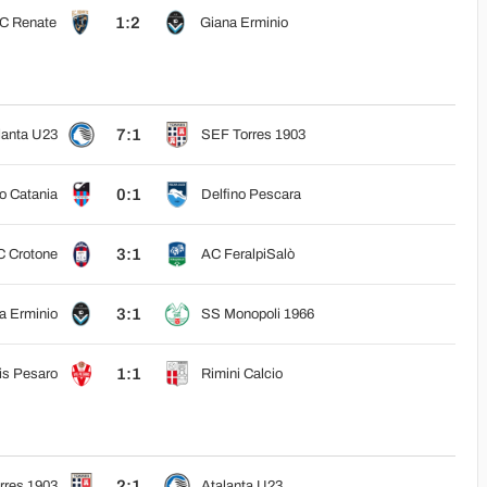
1:2
C Renate
Giana Erminio
7:1
lanta U23
SEF Torres 1903
0:1
o Catania
Delfino Pescara
3:1
C Crotone
AC FeralpiSalò
3:1
a Erminio
SS Monopoli 1966
1:1
is Pesaro
Rimini Calcio
2:1
rres 1903
Atalanta U23