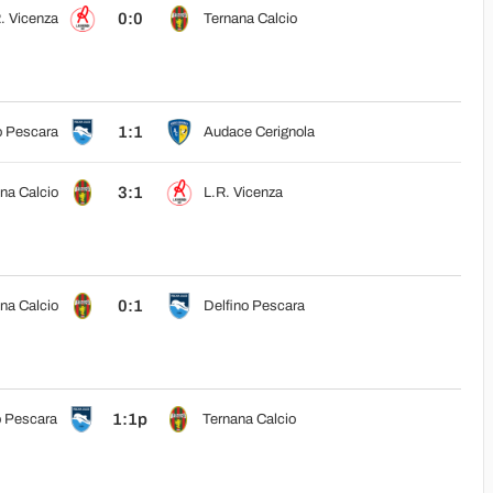
0:0
. Vicenza
Ternana Calcio
1:1
o Pescara
Audace Cerignola
3:1
na Calcio
L.R. Vicenza
0:1
na Calcio
Delfino Pescara
1:1p
o Pescara
Ternana Calcio