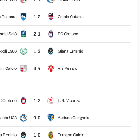
1:2
o Pescara
Calcio Catania
2:1
ralpiSalò
FC Crotone
1:3
poli 1966
Giana Erminio
3:4
ini Calcio
Vis Pesaro
1:2
C Crotone
L.R. Vicenza
0:0
lanta U23
Audace Cerignola
1:0
a Erminio
Ternana Calcio