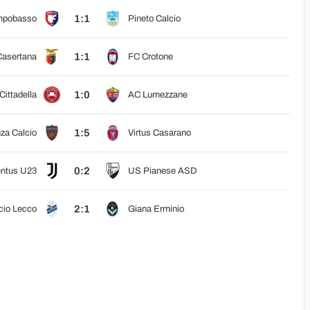
1:1
mpobasso
Pineto Calcio
1:1
asertana
FC Crotone
1:0
Cittadella
AC Lumezzane
1:5
za Calcio
Virtus Casarano
0:2
ntus U23
US Pianese ASD
2:1
cio Lecco
Giana Erminio