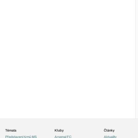
Témata
Kluby
Články
Představení týmů MS
Arsenal FC
Aktuality