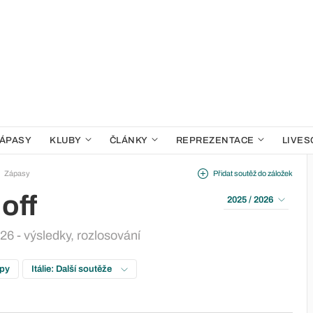
ÁPASY
KLUBY
ČLÁNKY
REPREZENTACE
LIVES
Zápasy
Přidat soutěž do záložek
 off
2025 / 2026
2026 - výsledky, rozlosování
upy
Itálie: Další soutěže