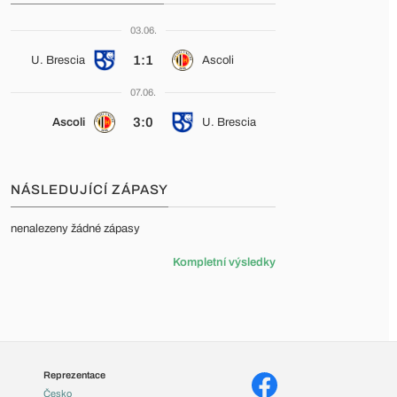
03.06.
1:1
U. Brescia
Ascoli
07.06.
3:0
Ascoli
U. Brescia
NÁSLEDUJÍCÍ ZÁPASY
nenalezeny žádné zápasy
Kompletní výsledky
Reprezentace
Česko