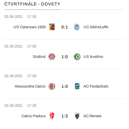
ČTVRTFINÁLE - ODVETY
02.06.2021
17:30
0:1
US Catanzaro 1929
UC AlbinoLeffe
02.06.2021
17:30
1:0
Südtirol
US Avellino
02.06.2021
17:30
1:0
Alessandria Calcio
AC FeralpiSalò
02.06.2021
17:30
1:3
Calcio Padova
AC Renate