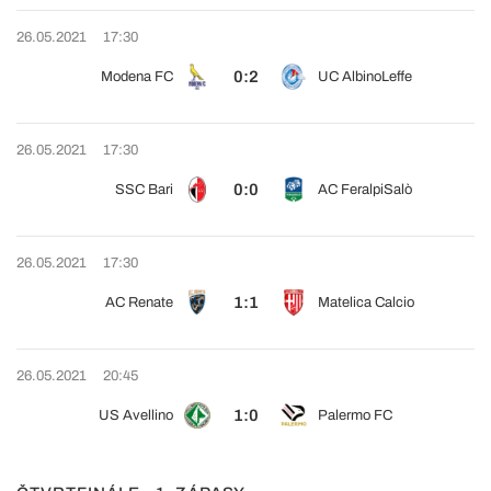
26.05.2021
17:30
0:2
Modena FC
UC AlbinoLeffe
26.05.2021
17:30
0:0
SSC Bari
AC FeralpiSalò
26.05.2021
17:30
1:1
AC Renate
Matelica Calcio
26.05.2021
20:45
1:0
US Avellino
Palermo FC