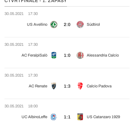
ČTVRTFINÁLE - 1. ZÁPASY
30.05.2021
17:30
2:0
US Avellino
Südtirol
30.05.2021
17:30
1:0
AC FeralpiSalò
Alessandria Calcio
30.05.2021
17:30
1:3
AC Renate
Calcio Padova
30.05.2021
18:00
1:1
UC AlbinoLeffe
US Catanzaro 1929