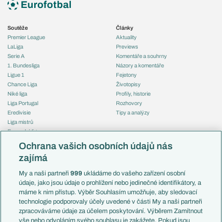
Soutěže
Články
Premier League
Aktuality
LaLiga
Previews
Serie A
Komentáře a souhrny
1. Bundesliga
Názory a komentáře
Ligue 1
Fejetony
Chance Liga
Životopisy
Niké liga
Profily, historie
Liga Portugal
Rozhovory
Eredivisie
Tipy a analýzy
Liga mistrů
Evropská liga
Reprezentace
Konferenční liga
Česko
Ochrana vašich osobních údajů nás
Mistrovství světa
Slovensko
zajímá
Liga národů
Anglie
Francie
My a naši partneři
999
ukládáme do vašeho zařízení osobní
Témata
Itálie
údaje, jako jsou údaje o prohlížení nebo jedinečné identifikátory, a
Představení týmů MS
Německo
máme k nim přístup. Výběr Souhlasím umožňuje, aby sledovací
EuroSkauting
Španělsko
technologie podporovaly účely uvedené v části My a naši partneři
PL v kostce
Argentina
zpracováváme údaje za účelem poskytování. Výběrem Zamítnout
Evropské koeficienty
Brazílie
vše nebo odvoláním svého souhlasu je zakážete. Pokud jsou