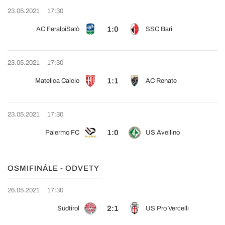
23.05.2021
17:30
1:0
AC FeralpiSalò
SSC Bari
23.05.2021
17:30
1:1
Matelica Calcio
AC Renate
23.05.2021
17:30
1:0
Palermo FC
US Avellino
OSMIFINÁLE - ODVETY
26.05.2021
17:30
2:1
Südtirol
US Pro Vercelli