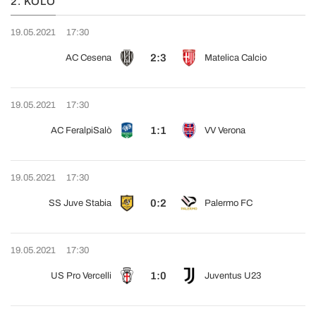
2. KOLO
19.05.2021
17:30
2:3
AC Cesena
Matelica Calcio
19.05.2021
17:30
1:1
AC FeralpiSalò
VV Verona
19.05.2021
17:30
0:2
SS Juve Stabia
Palermo FC
19.05.2021
17:30
1:0
US Pro Vercelli
Juventus U23