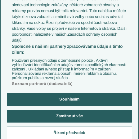
Přestupy
sledovací technologie zakázány, některé zobrazené obsahy a
Přestupové spekulace
reklamy pro vás nemusí být tolik relevantní. Tuto nabídku můžete
Přestupy
Zranění
kdykoli znovu zobrazit a změnit své volby nebo souhlas odvolat
Zápasy
kliknutím na odkaz Řízení předvoleb ve spodní části webové
Livescore
stránky. Vaše volby se projeví v našem Internetová stránka. Další
Kluby
Tipovací soutěž
podrobnosti naleznete v našich Zásadách ochrany osobních
Arsenal FC
Fotbal TV
údajů.
Chelsea FC
Společně s našimi partnery zpracováváme údaje s tímto
Manchester United
cílem:
AC Milán
Juventus FC
Používání přesných údajů o zeměpisné poloze . Aktivní
Bayern Mnichov
vyhledávání identifikačních údajů v rámci specifických vlastností
zařízení . Ukládání a/nebo přístup k informacím v zařízení .
FC Barcelona
Personalizovaná reklama a obsah, měření reklam a obsahu,
Real Madrid
průzkum publika a rozvoj služeb .
Seznam partnerů (dodavatelů)
Souhlasím
Copyright © 2001-2026 EuroFotbal.cz. Využíváme zpravodajství ČTK.
RSS
Podmínky užití
Informace o zpracování osobních údajů
Zamítnout vše
GDPR a žurnalistika
Nastavení soukromí
Kontakt
Tiráž
Řízení předvoleb