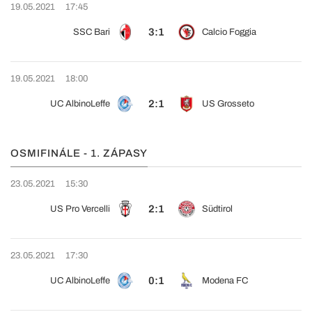
19.05.2021
17:45
3:1
SSC Bari
Calcio Foggia
19.05.2021
18:00
2:1
UC AlbinoLeffe
US Grosseto
OSMIFINÁLE - 1. ZÁPASY
23.05.2021
15:30
2:1
US Pro Vercelli
Südtirol
23.05.2021
17:30
0:1
UC AlbinoLeffe
Modena FC