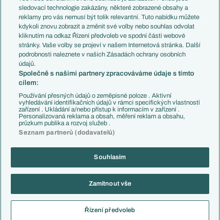
Přestupy
sledovací technologie zakázány, některé zobrazené obsahy a
Přestupové spekulace
reklamy pro vás nemusí být tolik relevantní. Tuto nabídku můžete
Přestupy
Zranění
kdykoli znovu zobrazit a změnit své volby nebo souhlas odvolat
Zápasy
kliknutím na odkaz Řízení předvoleb ve spodní části webové
Livescore
stránky. Vaše volby se projeví v našem Internetová stránka. Další
Kluby
Tipovací soutěž
podrobnosti naleznete v našich Zásadách ochrany osobních
Arsenal FC
Fotbal TV
údajů.
Chelsea FC
Společně s našimi partnery zpracováváme údaje s tímto
Manchester United
cílem:
AC Milán
Juventus FC
Používání přesných údajů o zeměpisné poloze . Aktivní
Bayern Mnichov
vyhledávání identifikačních údajů v rámci specifických vlastností
zařízení . Ukládání a/nebo přístup k informacím v zařízení .
FC Barcelona
Personalizovaná reklama a obsah, měření reklam a obsahu,
Real Madrid
průzkum publika a rozvoj služeb .
Seznam partnerů (dodavatelů)
Souhlasím
Copyright © 2001-2026 EuroFotbal.cz. Využíváme zpravodajství ČTK.
RSS
Podmínky užití
Informace o zpracování osobních údajů
Zamítnout vše
GDPR a žurnalistika
Nastavení soukromí
Kontakt
Tiráž
Řízení předvoleb