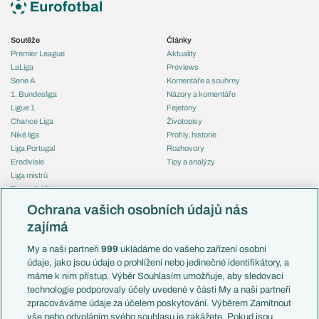
Soutěže
Články
Premier League
Aktuality
LaLiga
Previews
Serie A
Komentáře a souhrny
1. Bundesliga
Názory a komentáře
Ligue 1
Fejetony
Chance Liga
Životopisy
Niké liga
Profily, historie
Liga Portugal
Rozhovory
Eredivisie
Tipy a analýzy
Liga mistrů
Evropská liga
Reprezentace
Konferenční liga
Česko
Ochrana vašich osobních údajů nás
Mistrovství světa
Slovensko
zajímá
Liga národů
Anglie
Francie
My a naši partneři
999
ukládáme do vašeho zařízení osobní
Témata
Itálie
údaje, jako jsou údaje o prohlížení nebo jedinečné identifikátory, a
Představení týmů MS
Německo
máme k nim přístup. Výběr Souhlasím umožňuje, aby sledovací
EuroSkauting
Španělsko
technologie podporovaly účely uvedené v části My a naši partneři
PL v kostce
Argentina
zpracováváme údaje za účelem poskytování. Výběrem Zamítnout
Evropské koeficienty
Brazílie
vše nebo odvoláním svého souhlasu je zakážete. Pokud jsou