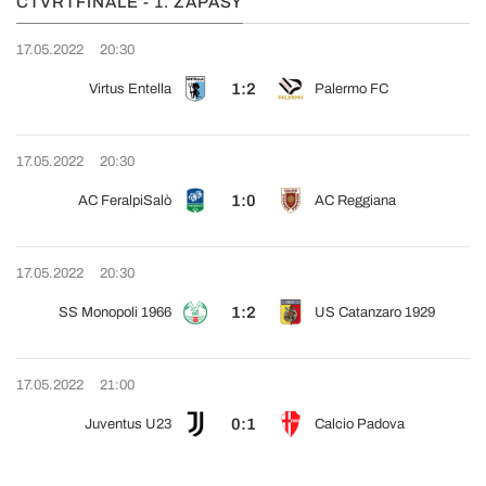
ČTVRTFINÁLE - 1. ZÁPASY
17.05.2022
20:30
1:2
Virtus Entella
Palermo FC
17.05.2022
20:30
1:0
AC FeralpiSalò
AC Reggiana
17.05.2022
20:30
1:2
SS Monopoli 1966
US Catanzaro 1929
17.05.2022
21:00
0:1
Juventus U23
Calcio Padova