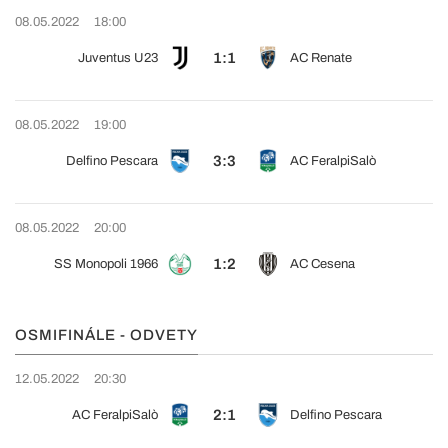
08.05.2022
18:00
1:1
Juventus U23
AC Renate
08.05.2022
19:00
3:3
Delfino Pescara
AC FeralpiSalò
08.05.2022
20:00
1:2
SS Monopoli 1966
AC Cesena
OSMIFINÁLE - ODVETY
12.05.2022
20:30
2:1
AC FeralpiSalò
Delfino Pescara