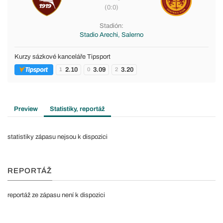
(0:0)
Stadión:
Stadio Arechi, Salerno
Kurzy sázkové kanceláře Tipsport
2.10
3.09
3.20
1
0
2
Preview
Statistiky, reportáž
statistiky zápasu nejsou k dispozici
REPORTÁŽ
reportáž ze zápasu není k dispozici