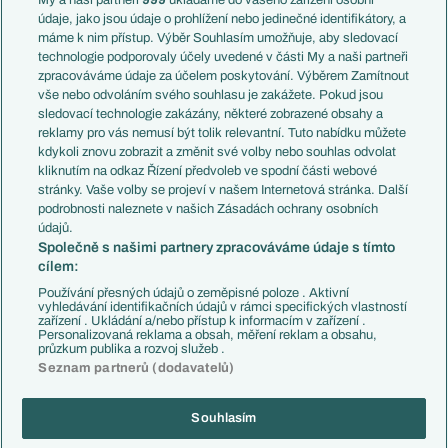
My a naši partneři
999
ukládáme do vašeho zařízení osobní
Témata
Itálie
údaje, jako jsou údaje o prohlížení nebo jedinečné identifikátory, a
Představení týmů MS
Německo
máme k nim přístup. Výběr Souhlasím umožňuje, aby sledovací
EuroSkauting
Španělsko
technologie podporovaly účely uvedené v části My a naši partneři
PL v kostce
Argentina
zpracováváme údaje za účelem poskytování. Výběrem Zamítnout
Evropské koeficienty
Brazílie
vše nebo odvoláním svého souhlasu je zakážete. Pokud jsou
Přestupy
sledovací technologie zakázány, některé zobrazené obsahy a
Přestupové spekulace
reklamy pro vás nemusí být tolik relevantní. Tuto nabídku můžete
Přestupy
Zranění
kdykoli znovu zobrazit a změnit své volby nebo souhlas odvolat
Zápasy
kliknutím na odkaz Řízení předvoleb ve spodní části webové
Livescore
stránky. Vaše volby se projeví v našem Internetová stránka. Další
Kluby
Tipovací soutěž
podrobnosti naleznete v našich Zásadách ochrany osobních
Arsenal FC
Fotbal TV
údajů.
Chelsea FC
Společně s našimi partnery zpracováváme údaje s tímto
Manchester United
cílem:
AC Milán
Juventus FC
Používání přesných údajů o zeměpisné poloze . Aktivní
Bayern Mnichov
vyhledávání identifikačních údajů v rámci specifických vlastností
zařízení . Ukládání a/nebo přístup k informacím v zařízení .
FC Barcelona
Personalizovaná reklama a obsah, měření reklam a obsahu,
Real Madrid
průzkum publika a rozvoj služeb .
Seznam partnerů (dodavatelů)
Souhlasím
Copyright © 2001-2026 EuroFotbal.cz. Využíváme zpravodajství ČTK.