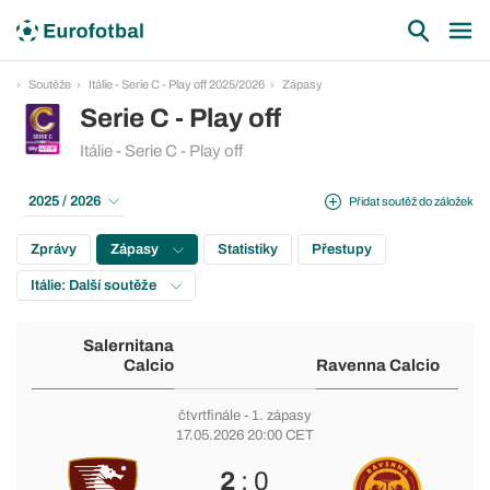
Soutěže
Itálie - Serie C - Play off 2025/2026
Zápasy
Serie C - Play off
Itálie - Serie C - Play off
2025 / 2026
Přidat soutěž do záložek
Zprávy
Zápasy
Statistiky
Přestupy
Itálie: Další soutěže
Salernitana
Calcio
Ravenna Calcio
čtvrtfinále
- 1. zápasy
17.05.2026 20:00 CET
2
: 0