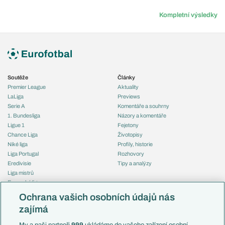
Kompletní výsledky
Soutěže
Články
Premier League
Aktuality
LaLiga
Previews
Serie A
Komentáře a souhrny
1. Bundesliga
Názory a komentáře
Ligue 1
Fejetony
Chance Liga
Životopisy
Niké liga
Profily, historie
Liga Portugal
Rozhovory
Eredivisie
Tipy a analýzy
Liga mistrů
Evropská liga
Reprezentace
Konferenční liga
Česko
Ochrana vašich osobních údajů nás
Mistrovství světa
Slovensko
zajímá
Liga národů
Anglie
Francie