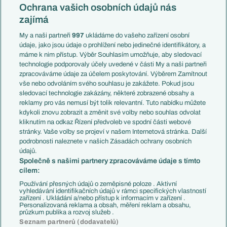
Konferenční liga
Česko
Ochrana vašich osobních údajů nás
Mistrovství světa
Slovensko
zajímá
Liga národů
Anglie
Francie
My a naši partneři
997
ukládáme do vašeho zařízení osobní
Témata
Itálie
údaje, jako jsou údaje o prohlížení nebo jedinečné identifikátory, a
Představení týmů MS
Německo
máme k nim přístup. Výběr Souhlasím umožňuje, aby sledovací
EuroSkauting
Španělsko
technologie podporovaly účely uvedené v části My a naši partneři
PL v kostce
Argentina
zpracováváme údaje za účelem poskytování. Výběrem Zamítnout
Evropské koeficienty
Brazílie
vše nebo odvoláním svého souhlasu je zakážete. Pokud jsou
Přestupy
sledovací technologie zakázány, některé zobrazené obsahy a
Přestupové spekulace
reklamy pro vás nemusí být tolik relevantní. Tuto nabídku můžete
Přestupy
Zranění
kdykoli znovu zobrazit a změnit své volby nebo souhlas odvolat
Zápasy
kliknutím na odkaz Řízení předvoleb ve spodní části webové
Livescore
stránky. Vaše volby se projeví v našem Internetová stránka. Další
Kluby
Tipovací soutěž
podrobnosti naleznete v našich Zásadách ochrany osobních
Arsenal FC
Fotbal TV
údajů.
Chelsea FC
Společně s našimi partnery zpracováváme údaje s tímto
Manchester United
cílem:
AC Milán
Juventus FC
Používání přesných údajů o zeměpisné poloze . Aktivní
Bayern Mnichov
vyhledávání identifikačních údajů v rámci specifických vlastností
zařízení . Ukládání a/nebo přístup k informacím v zařízení .
FC Barcelona
Personalizovaná reklama a obsah, měření reklam a obsahu,
Real Madrid
průzkum publika a rozvoj služeb .
Seznam partnerů (dodavatelů)