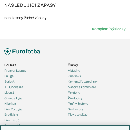
NÁSLEDUJÍCÍ ZÁPASY
nenalezeny žádné zápasy
Kompletní výsledky
Soutěže
Články
Premier League
Aktuality
LaLiga
Previews
Serie A
Komentáře a souhrny
1. Bundesliga
Názory a komentáře
Ligue 1
Fejetony
Chance Liga
Životopisy
Niké liga
Profily, historie
Liga Portugal
Rozhovory
Eredivisie
Tipy a analýzy
Liga mistrů
Evropská liga
Reprezentace