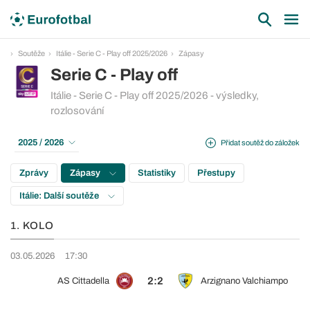
Soutěže
Itálie - Serie C - Play off 2025/2026
Zápasy
Serie C - Play off
Itálie - Serie C - Play off 2025/2026 - výsledky,
rozlosování
2025 / 2026
Přidat soutěž do záložek
Zprávy
Zápasy
Statistiky
Přestupy
Itálie: Další soutěže
1. KOLO
03.05.2026
17:30
2:2
AS Cittadella
Arzignano Valchiampo