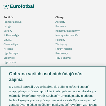
Soutěže
Články
Premier League
Aktuality
LaLiga
Previews
Serie A
Komentáře a souhrny
1. Bundesliga
Názory a komentáře
Ligue 1
Fejetony
Chance Liga
Životopisy
Niké liga
Profily, historie
Liga Portugal
Rozhovory
Eredivisie
Tipy a analýzy
Liga mistrů
Evropská liga
Reprezentace
Konferenční liga
Česko
Ochrana vašich osobních údajů nás
Mistrovství světa
Slovensko
zajímá
Liga národů
Anglie
Francie
My a naši partneři
999
ukládáme do vašeho zařízení osobní
Témata
Itálie
údaje, jako jsou údaje o prohlížení nebo jedinečné identifikátory, a
Představení týmů MS
Německo
máme k nim přístup. Výběr Souhlasím umožňuje, aby sledovací
EuroSkauting
Španělsko
technologie podporovaly účely uvedené v části My a naši partneři
PL v kostce
Argentina
zpracováváme údaje za účelem poskytování. Výběrem Zamítnout