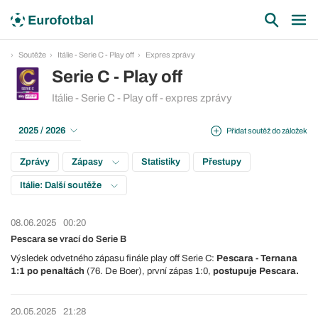
Soutěže
Itálie - Serie C - Play off
Expres zprávy
Serie C - Play off
Itálie - Serie C - Play off - expres zprávy
2025 / 2026
Přidat soutěž do záložek
Zprávy
Zápasy
Statistiky
Přestupy
Itálie: Další soutěže
08.06.2025
00:20
Pescara se vrací do Serie B
Výsledek odvetného zápasu finále play off Serie C:
Pescara - Ternana
1:1 po penaltách
(76. De Boer), první zápas 1:0,
postupuje Pescara.
20.05.2025
21:28