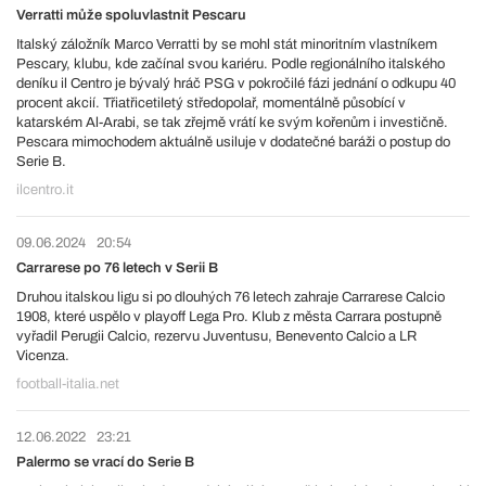
Verratti může spoluvlastnit Pescaru
Italský záložník Marco Verratti by se mohl stát minoritním vlastníkem
Pescary, klubu, kde začínal svou kariéru. Podle regionálního italského
deníku il Centro je bývalý hráč PSG v pokročilé fázi jednání o odkupu 40
procent akcií. Třiatřicetiletý středopolař, momentálně působící v
katarském Al-Arabi, se tak zřejmě vrátí ke svým kořenům i investičně.
Pescara mimochodem aktuálně usiluje v dodatečné baráži o postup do
Serie B.
ilcentro.it
09.06.2024
20:54
Carrarese po 76 letech v Serii B
Druhou italskou ligu si po dlouhých 76 letech zahraje Carrarese Calcio
1908, které uspělo v playoff Lega Pro. Klub z města Carrara postupně
vyřadil Perugii Calcio, rezervu Juventusu, Benevento Calcio a LR
Vicenza.
football-italia.net
12.06.2022
23:21
Palermo se vrací do Serie B