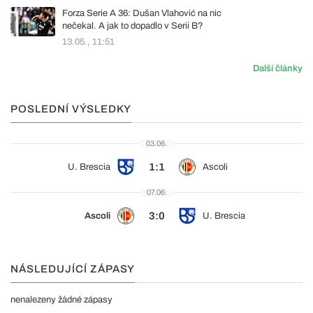
Forza Serie A 36: Dušan Vlahović na nic
nečekal. A jak to dopadlo v Serii B?
13.05., 11:51
Další články
POSLEDNÍ VÝSLEDKY
03.06.
1:1
U. Brescia
Ascoli
07.06.
3:0
Ascoli
U. Brescia
NÁSLEDUJÍCÍ ZÁPASY
nenalezeny žádné zápasy