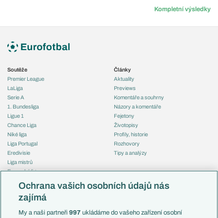
Kompletní výsledky
Soutěže
Články
Premier League
Aktuality
LaLiga
Previews
Serie A
Komentáře a souhrny
1. Bundesliga
Názory a komentáře
Ligue 1
Fejetony
Chance Liga
Životopisy
Niké liga
Profily, historie
Liga Portugal
Rozhovory
Eredivisie
Tipy a analýzy
Liga mistrů
Evropská liga
Reprezentace
Konferenční liga
Česko
Ochrana vašich osobních údajů nás
Mistrovství světa
Slovensko
zajímá
Liga národů
Anglie
Francie
My a naši partneři
997
ukládáme do vašeho zařízení osobní