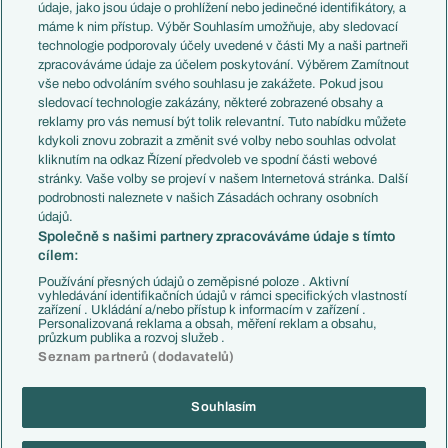
Témata
Itálie
údaje, jako jsou údaje o prohlížení nebo jedinečné identifikátory, a
Představení týmů MS
Německo
máme k nim přístup. Výběr Souhlasím umožňuje, aby sledovací
EuroSkauting
Španělsko
technologie podporovaly účely uvedené v části My a naši partneři
PL v kostce
Argentina
zpracováváme údaje za účelem poskytování. Výběrem Zamítnout
Evropské koeficienty
Brazílie
vše nebo odvoláním svého souhlasu je zakážete. Pokud jsou
Přestupy
sledovací technologie zakázány, některé zobrazené obsahy a
Přestupové spekulace
reklamy pro vás nemusí být tolik relevantní. Tuto nabídku můžete
Přestupy
Zranění
kdykoli znovu zobrazit a změnit své volby nebo souhlas odvolat
Zápasy
kliknutím na odkaz Řízení předvoleb ve spodní části webové
Livescore
stránky. Vaše volby se projeví v našem Internetová stránka. Další
Kluby
Tipovací soutěž
podrobnosti naleznete v našich Zásadách ochrany osobních
Arsenal FC
Fotbal TV
údajů.
Chelsea FC
Společně s našimi partnery zpracováváme údaje s tímto
Manchester United
cílem:
AC Milán
Juventus FC
Používání přesných údajů o zeměpisné poloze . Aktivní
Bayern Mnichov
vyhledávání identifikačních údajů v rámci specifických vlastností
zařízení . Ukládání a/nebo přístup k informacím v zařízení .
FC Barcelona
Personalizovaná reklama a obsah, měření reklam a obsahu,
Real Madrid
průzkum publika a rozvoj služeb .
Seznam partnerů (dodavatelů)
Souhlasím
Copyright © 2001-2026 EuroFotbal.cz. Využíváme zpravodajství ČTK.