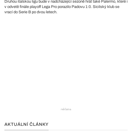
Druhou italskou ligu bude v nadcházející sezoně hrát také Palermo, které i
v odvetě finále playoff Lega Pro porazilo Padovu 1:0. Sicilský klub se
vrací do Serie B po dvou letech.
AKTUÁLNÍ ČLÁNKY