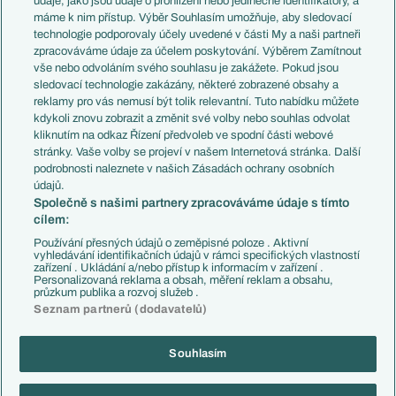
údaje, jako jsou údaje o prohlížení nebo jedinečné identifikátory, a
Představení týmů MS
Německo
máme k nim přístup. Výběr Souhlasím umožňuje, aby sledovací
EuroSkauting
Španělsko
technologie podporovaly účely uvedené v části My a naši partneři
PL v kostce
Argentina
zpracováváme údaje za účelem poskytování. Výběrem Zamítnout
Evropské koeficienty
Brazílie
vše nebo odvoláním svého souhlasu je zakážete. Pokud jsou
Přestupy
sledovací technologie zakázány, některé zobrazené obsahy a
Přestupové spekulace
reklamy pro vás nemusí být tolik relevantní. Tuto nabídku můžete
Přestupy
Zranění
kdykoli znovu zobrazit a změnit své volby nebo souhlas odvolat
Zápasy
kliknutím na odkaz Řízení předvoleb ve spodní části webové
Livescore
stránky. Vaše volby se projeví v našem Internetová stránka. Další
Kluby
Tipovací soutěž
podrobnosti naleznete v našich Zásadách ochrany osobních
Arsenal FC
Fotbal TV
údajů.
Chelsea FC
Společně s našimi partnery zpracováváme údaje s tímto
Manchester United
cílem:
AC Milán
Juventus FC
Používání přesných údajů o zeměpisné poloze . Aktivní
Bayern Mnichov
vyhledávání identifikačních údajů v rámci specifických vlastností
zařízení . Ukládání a/nebo přístup k informacím v zařízení .
FC Barcelona
Personalizovaná reklama a obsah, měření reklam a obsahu,
Real Madrid
průzkum publika a rozvoj služeb .
Seznam partnerů (dodavatelů)
Souhlasím
Copyright © 2001-2026 EuroFotbal.cz. Využíváme zpravodajství ČTK.
RSS
Podmínky užití
Informace o zpracování osobních údajů