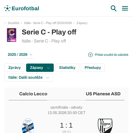
Soutěže
Itálie - Serie C - Play off 2025/2026
Zápasy
Serie C - Play off
Itálie - Serie C - Play off
2025 / 2026
Přidat soutěž do záložek
Zprávy
Zápasy
Statistiky
Přestupy
Itálie: Další soutěže
Calcio Lecco
US Pianese ASD
osmifinále
- odvety
13.05.2026 20:00 CET
1 : 1
(0:1)