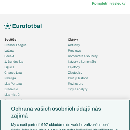
Kompletní výsledky
Soutěže
Články
Premier League
Aktuality
LaLiga
Previews
Serie A
Komentáře a souhrny
1. Bundesliga
Názory a komentáře
Ligue 1
Fejetony
Chance Liga
Životopisy
Niké liga
Profily, historie
Liga Portugal
Rozhovory
Eredivisie
Tipy a analýzy
Liga mistrů
Evropská liga
Reprezentace
Konferenční liga
Česko
Ochrana vašich osobních údajů nás
Mistrovství světa
Slovensko
zajímá
Liga národů
Anglie
Francie
My a naši partneři
997
ukládáme do vašeho zařízení osobní
Témata
Itálie