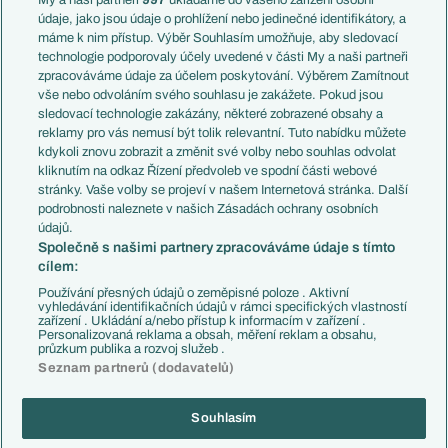
My a naši partneři
997
ukládáme do vašeho zařízení osobní
Témata
Itálie
údaje, jako jsou údaje o prohlížení nebo jedinečné identifikátory, a
Představení týmů MS
Německo
máme k nim přístup. Výběr Souhlasím umožňuje, aby sledovací
EuroSkauting
Španělsko
technologie podporovaly účely uvedené v části My a naši partneři
PL v kostce
Argentina
zpracováváme údaje za účelem poskytování. Výběrem Zamítnout
Evropské koeficienty
Brazílie
vše nebo odvoláním svého souhlasu je zakážete. Pokud jsou
Přestupy
sledovací technologie zakázány, některé zobrazené obsahy a
Přestupové spekulace
reklamy pro vás nemusí být tolik relevantní. Tuto nabídku můžete
Přestupy
Zranění
kdykoli znovu zobrazit a změnit své volby nebo souhlas odvolat
Zápasy
kliknutím na odkaz Řízení předvoleb ve spodní části webové
Livescore
stránky. Vaše volby se projeví v našem Internetová stránka. Další
Kluby
Tipovací soutěž
podrobnosti naleznete v našich Zásadách ochrany osobních
Arsenal FC
Fotbal TV
údajů.
Chelsea FC
Společně s našimi partnery zpracováváme údaje s tímto
Manchester United
cílem:
AC Milán
Juventus FC
Používání přesných údajů o zeměpisné poloze . Aktivní
Bayern Mnichov
vyhledávání identifikačních údajů v rámci specifických vlastností
zařízení . Ukládání a/nebo přístup k informacím v zařízení .
FC Barcelona
Personalizovaná reklama a obsah, měření reklam a obsahu,
Real Madrid
průzkum publika a rozvoj služeb .
Seznam partnerů (dodavatelů)
Souhlasím
Copyright © 2001-2026 EuroFotbal.cz. Využíváme zpravodajství ČTK.