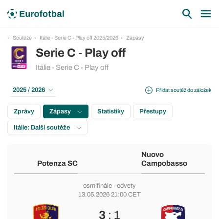
Soutěže
Itálie - Serie C - Play off 2025/2026
Zápasy
Serie C - Play off
Itálie - Serie C - Play off
2025 / 2026
Přidat soutěž do záložek
Zprávy
Zápasy
Statistiky
Přestupy
Itálie: Další soutěže
Nuovo
Potenza SC
Campobasso
osmifinále
- odvety
13.05.2026 21:00 CET
3
: 1