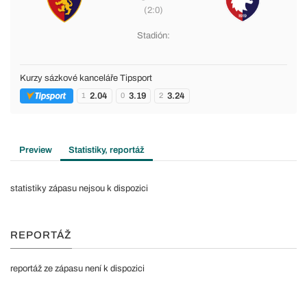
(2:0)
Stadión:
Kurzy sázkové kanceláře Tipsport
2.04
3.19
3.24
1
0
2
Preview
Statistiky, reportáž
statistiky zápasu nejsou k dispozici
REPORTÁŽ
reportáž ze zápasu není k dispozici