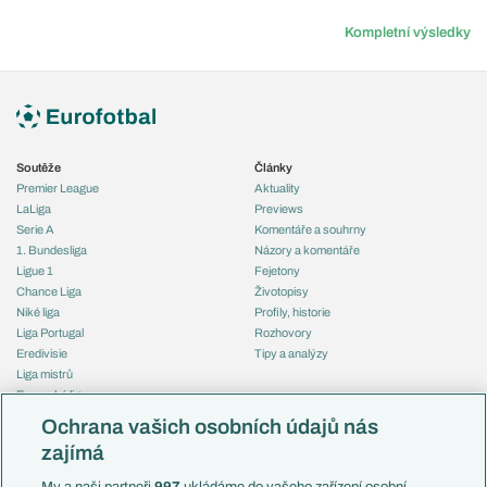
Kompletní výsledky
Soutěže
Články
Premier League
Aktuality
LaLiga
Previews
Serie A
Komentáře a souhrny
1. Bundesliga
Názory a komentáře
Ligue 1
Fejetony
Chance Liga
Životopisy
Niké liga
Profily, historie
Liga Portugal
Rozhovory
Eredivisie
Tipy a analýzy
Liga mistrů
Evropská liga
Reprezentace
Konferenční liga
Česko
Ochrana vašich osobních údajů nás
Mistrovství světa
Slovensko
zajímá
Liga národů
Anglie
Francie