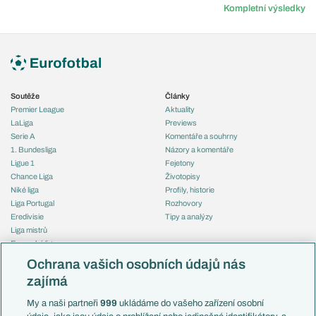
Kompletní výsledky
Soutěže
Články
Premier League
Aktuality
LaLiga
Previews
Serie A
Komentáře a souhrny
1. Bundesliga
Názory a komentáře
Ligue 1
Fejetony
Chance Liga
Životopisy
Niké liga
Profily, historie
Liga Portugal
Rozhovory
Eredivisie
Tipy a analýzy
Liga mistrů
Evropská liga
Reprezentace
Konferenční liga
Česko
Ochrana vašich osobních údajů nás
Mistrovství světa
Slovensko
zajímá
Liga národů
Anglie
Francie
My a naši partneři
999
ukládáme do vašeho zařízení osobní
Témata
Itálie