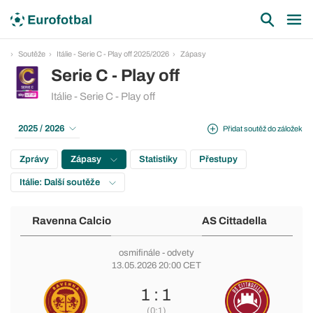
Soutěže
Itálie - Serie C - Play off 2025/2026
Zápasy
Serie C - Play off
Itálie - Serie C - Play off
2025 / 2026
Přidat soutěž do záložek
Zprávy
Zápasy
Statistiky
Přestupy
Itálie: Další soutěže
Ravenna Calcio
AS Cittadella
osmifinále
- odvety
13.05.2026 20:00 CET
1 : 1
(0:1)