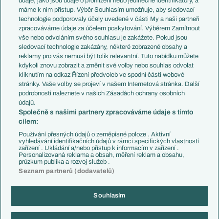
údaje, jako jsou údaje o prohlížení nebo jedinečné identifikátory, a
Představení týmů MS
Německo
máme k nim přístup. Výběr Souhlasím umožňuje, aby sledovací
EuroSkauting
Španělsko
technologie podporovaly účely uvedené v části My a naši partneři
PL v kostce
Argentina
zpracováváme údaje za účelem poskytování. Výběrem Zamítnout
Evropské koeficienty
Brazílie
vše nebo odvoláním svého souhlasu je zakážete. Pokud jsou
Přestupy
sledovací technologie zakázány, některé zobrazené obsahy a
Přestupové spekulace
reklamy pro vás nemusí být tolik relevantní. Tuto nabídku můžete
Přestupy
Zranění
kdykoli znovu zobrazit a změnit své volby nebo souhlas odvolat
Zápasy
kliknutím na odkaz Řízení předvoleb ve spodní části webové
Livescore
stránky. Vaše volby se projeví v našem Internetová stránka. Další
Kluby
Tipovací soutěž
podrobnosti naleznete v našich Zásadách ochrany osobních
Arsenal FC
Fotbal TV
údajů.
Chelsea FC
Společně s našimi partnery zpracováváme údaje s tímto
Manchester United
cílem:
AC Milán
Juventus FC
Používání přesných údajů o zeměpisné poloze . Aktivní
Bayern Mnichov
vyhledávání identifikačních údajů v rámci specifických vlastností
zařízení . Ukládání a/nebo přístup k informacím v zařízení .
FC Barcelona
Personalizovaná reklama a obsah, měření reklam a obsahu,
Real Madrid
průzkum publika a rozvoj služeb .
Seznam partnerů (dodavatelů)
Souhlasím
Copyright © 2001-2026 EuroFotbal.cz. Využíváme zpravodajství ČTK.
RSS
Podmínky užití
Informace o zpracování osobních údajů