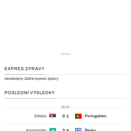
EXPRES ZPRÁVY
nenalezeny žádné expres zprávy
POSLEDNÍ VÝSLEDKY
09.06.
0:1
Srbsko
Portugalsko
2:4
Kazachstán
Řecko