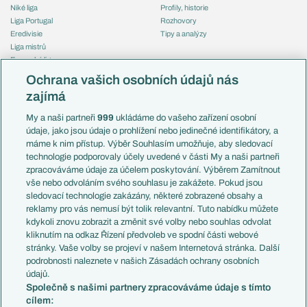
Niké liga
Profily, historie
Liga Portugal
Rozhovory
Eredivisie
Tipy a analýzy
Liga mistrů
Evropská liga
Reprezentace
Konferenční liga
Česko
Ochrana vašich osobních údajů nás
Mistrovství světa
Slovensko
zajímá
Liga národů
Anglie
Francie
My a naši partneři
999
ukládáme do vašeho zařízení osobní
Témata
Itálie
údaje, jako jsou údaje o prohlížení nebo jedinečné identifikátory, a
Představení týmů MS
Německo
máme k nim přístup. Výběr Souhlasím umožňuje, aby sledovací
EuroSkauting
Španělsko
technologie podporovaly účely uvedené v části My a naši partneři
PL v kostce
Argentina
zpracováváme údaje za účelem poskytování. Výběrem Zamítnout
Evropské koeficienty
Brazílie
vše nebo odvoláním svého souhlasu je zakážete. Pokud jsou
Přestupy
sledovací technologie zakázány, některé zobrazené obsahy a
Přestupové spekulace
reklamy pro vás nemusí být tolik relevantní. Tuto nabídku můžete
Přestupy
Zranění
kdykoli znovu zobrazit a změnit své volby nebo souhlas odvolat
Zápasy
kliknutím na odkaz Řízení předvoleb ve spodní části webové
Livescore
stránky. Vaše volby se projeví v našem Internetová stránka. Další
Kluby
Tipovací soutěž
podrobnosti naleznete v našich Zásadách ochrany osobních
Arsenal FC
Fotbal TV
údajů.
Chelsea FC
Společně s našimi partnery zpracováváme údaje s tímto
Manchester United
cílem:
AC Milán