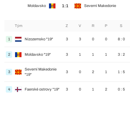
1:1
Moldavsko
Severní Makedonie
Tým
Z
V
R
P
S
1
Nizozemsko "19"
3
3
0
0
8 : 0
2
Moldavsko "19"
3
1
1
1
3 : 2
Severní Makedonie
3
3
0
2
1
1 : 5
"19"
4
Faerské ostrovy "19"
3
0
1
2
0 : 5