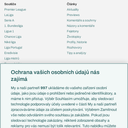
Soutěže
Články
Premier League
Aktuality
LaLiga
Previews
Serie A
Komentáře a souhrny
1. Bundesliga
Názory a komentáře
Ligue 1
Fejetony
Chance Liga
Životopisy
Niké liga
Profily, historie
Liga Portugal
Rozhovory
Eredivisie
Tipy a analýzy
Liga mistrů
Evropská liga
Reprezentace
Konferenční liga
Česko
Ochrana vašich osobních údajů nás
Mistrovství světa
Slovensko
zajímá
Liga národů
Anglie
Francie
My a naši partneři
997
ukládáme do vašeho zařízení osobní
Témata
Itálie
údaje, jako jsou údaje o prohlížení nebo jedinečné identifikátory, a
Představení týmů MS
Německo
máme k nim přístup. Výběr Souhlasím umožňuje, aby sledovací
EuroSkauting
Španělsko
technologie podporovaly účely uvedené v části My a naši partneři
PL v kostce
Argentina
zpracováváme údaje za účelem poskytování. Výběrem Zamítnout
Evropské koeficienty
Brazílie
vše nebo odvoláním svého souhlasu je zakážete. Pokud jsou
Přestupy
sledovací technologie zakázány, některé zobrazené obsahy a
Přestupové spekulace
reklamy pro vás nemusí být tolik relevantní. Tuto nabídku můžete
Přestupy