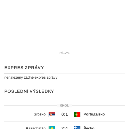
EXPRES ZPRÁVY
nenalezeny žádné expres zprávy
POSLEDNÍ VÝSLEDKY
09.06.
0:1
Srbsko
Portugalsko
2:4
Kazachstán
Řecko