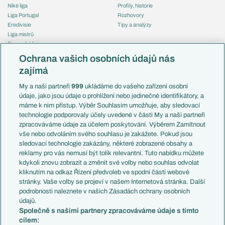
Niké liga
Profily, historie
Liga Portugal
Rozhovory
Eredivisie
Tipy a analýzy
Liga mistrů
Evropská liga
Reprezentace
Konferenční liga
Česko
Ochrana vašich osobních údajů nás
Mistrovství světa
Slovensko
zajímá
Liga národů
Anglie
Francie
My a naši partneři
999
ukládáme do vašeho zařízení osobní
Témata
Itálie
údaje, jako jsou údaje o prohlížení nebo jedinečné identifikátory, a
Představení týmů MS
Německo
máme k nim přístup. Výběr Souhlasím umožňuje, aby sledovací
EuroSkauting
Španělsko
technologie podporovaly účely uvedené v části My a naši partneři
PL v kostce
Argentina
zpracováváme údaje za účelem poskytování. Výběrem Zamítnout
Evropské koeficienty
Brazílie
vše nebo odvoláním svého souhlasu je zakážete. Pokud jsou
Přestupy
sledovací technologie zakázány, některé zobrazené obsahy a
Přestupové spekulace
reklamy pro vás nemusí být tolik relevantní. Tuto nabídku můžete
Přestupy
Zranění
kdykoli znovu zobrazit a změnit své volby nebo souhlas odvolat
Zápasy
kliknutím na odkaz Řízení předvoleb ve spodní části webové
Livescore
stránky. Vaše volby se projeví v našem Internetová stránka. Další
Kluby
Tipovací soutěž
podrobnosti naleznete v našich Zásadách ochrany osobních
Arsenal FC
Fotbal TV
údajů.
Chelsea FC
Společně s našimi partnery zpracováváme údaje s tímto
Manchester United
cílem:
AC Milán