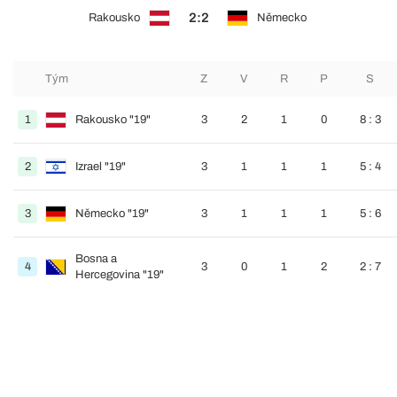
2:2
Rakousko
Německo
Tým
Z
V
R
P
S
1
Rakousko "19"
3
2
1
0
8 : 3
2
Izrael "19"
3
1
1
1
5 : 4
3
Německo "19"
3
1
1
1
5 : 6
Bosna a
4
3
0
1
2
2 : 7
Hercegovina "19"