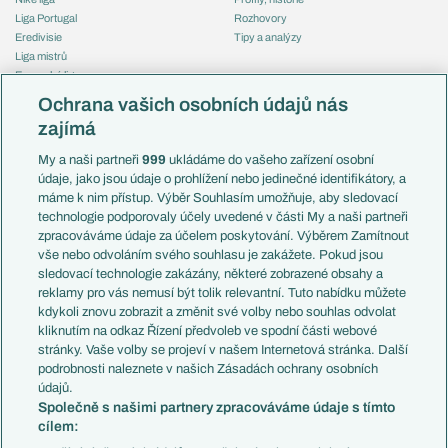
Liga Portugal
Rozhovory
Eredivisie
Tipy a analýzy
Liga mistrů
Evropská liga
Reprezentace
Konferenční liga
Česko
Ochrana vašich osobních údajů nás
Mistrovství světa
Slovensko
zajímá
Liga národů
Anglie
Francie
My a naši partneři
999
ukládáme do vašeho zařízení osobní
Témata
Itálie
údaje, jako jsou údaje o prohlížení nebo jedinečné identifikátory, a
Představení týmů MS
Německo
máme k nim přístup. Výběr Souhlasím umožňuje, aby sledovací
EuroSkauting
Španělsko
technologie podporovaly účely uvedené v části My a naši partneři
PL v kostce
Argentina
zpracováváme údaje za účelem poskytování. Výběrem Zamítnout
Evropské koeficienty
Brazílie
vše nebo odvoláním svého souhlasu je zakážete. Pokud jsou
Přestupy
sledovací technologie zakázány, některé zobrazené obsahy a
Přestupové spekulace
reklamy pro vás nemusí být tolik relevantní. Tuto nabídku můžete
Přestupy
Zranění
kdykoli znovu zobrazit a změnit své volby nebo souhlas odvolat
Zápasy
kliknutím na odkaz Řízení předvoleb ve spodní části webové
Livescore
stránky. Vaše volby se projeví v našem Internetová stránka. Další
Kluby
Tipovací soutěž
podrobnosti naleznete v našich Zásadách ochrany osobních
Arsenal FC
Fotbal TV
údajů.
Chelsea FC
Společně s našimi partnery zpracováváme údaje s tímto
Manchester United
cílem:
AC Milán
Juventus FC