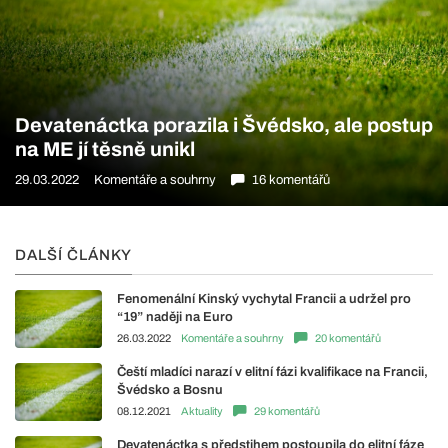
Devatenáctka porazila i Švédsko, ale postup
na ME jí těsně unikl
29.03.2022
Komentáře a souhrny
16 komentářů
DALŠÍ ČLÁNKY
Fenomenální Kinský vychytal Francii a udržel pro
“19” naději na Euro
26.03.2022
Komentáře a souhrny
20 komentářů
Čeští mladíci narazí v elitní fázi kvalifikace na Francii,
Švédsko a Bosnu
08.12.2021
Aktuality
29 komentářů
Devatenáctka s předstihem postoupila do elitní fáze