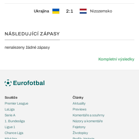
2:1
Ukrajina
Nizozemsko
NÁSLEDUJÍCÍ ZÁPASY
nenalezeny žádné zápasy
Kompletní výsledky
Soutěže
Články
Premier League
Aktuality
LaLiga
Previews
Serie A
Komentáře a souhrny
1. Bundesliga
Názory a komentáře
Ligue 1
Fejetony
Chance Liga
Životopisy
Niké liga
Profily, historie