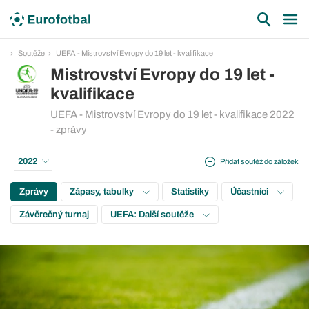
Soutěže
UEFA - Mistrovství Evropy do 19 let - kvalifikace
Mistrovství Evropy do 19 let -
kvalifikace
UEFA - Mistrovství Evropy do 19 let - kvalifikace 2022
- zprávy
2022
Přidat soutěž do záložek
Zprávy
Zápasy, tabulky
Statistiky
Účastníci
Závěrečný turnaj
UEFA: Další soutěže