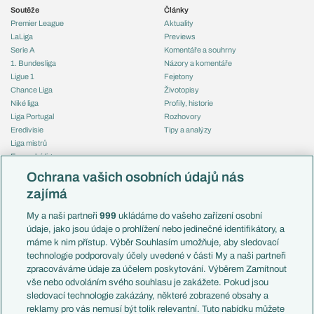
Soutěže
Články
Premier League
Aktuality
LaLiga
Previews
Serie A
Komentáře a souhrny
1. Bundesliga
Názory a komentáře
Ligue 1
Fejetony
Chance Liga
Životopisy
Niké liga
Profily, historie
Liga Portugal
Rozhovory
Eredivisie
Tipy a analýzy
Liga mistrů
Evropská liga
Reprezentace
Konferenční liga
Česko
Ochrana vašich osobních údajů nás
Mistrovství světa
Slovensko
zajímá
Liga národů
Anglie
Francie
My a naši partneři
999
ukládáme do vašeho zařízení osobní
Témata
Itálie
údaje, jako jsou údaje o prohlížení nebo jedinečné identifikátory, a
Představení týmů MS
Německo
máme k nim přístup. Výběr Souhlasím umožňuje, aby sledovací
EuroSkauting
Španělsko
technologie podporovaly účely uvedené v části My a naši partneři
PL v kostce
Argentina
zpracováváme údaje za účelem poskytování. Výběrem Zamítnout
Evropské koeficienty
Brazílie
vše nebo odvoláním svého souhlasu je zakážete. Pokud jsou
Přestupy
sledovací technologie zakázány, některé zobrazené obsahy a
Přestupové spekulace
reklamy pro vás nemusí být tolik relevantní. Tuto nabídku můžete
Přestupy