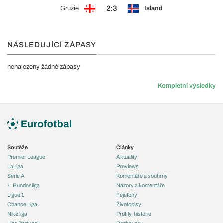
2:3
Gruzie
Island
NÁSLEDUJÍCÍ ZÁPASY
nenalezeny žádné zápasy
Kompletní výsledky
Soutěže
Články
Premier League
Aktuality
LaLiga
Previews
Serie A
Komentáře a souhrny
1. Bundesliga
Názory a komentáře
Ligue 1
Fejetony
Chance Liga
Životopisy
Niké liga
Profily, historie
Liga Portugal
Rozhovory