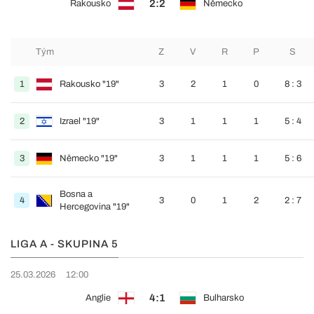
2:2
Rakousko
Německo
Tým
Z
V
R
P
S
1
Rakousko "19"
3
2
1
0
8 : 3
2
Izrael "19"
3
1
1
1
5 : 4
3
Německo "19"
3
1
1
1
5 : 6
Bosna a
4
3
0
1
2
2 : 7
Hercegovina "19"
LIGA A - SKUPINA 5
25.03.2026
12:00
4:1
Anglie
Bulharsko