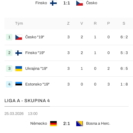
1:1
Finsko
Česko
Tým
Z
V
R
P
S
1
Česko "19"
3
2
1
0
6 : 2
2
Finsko "19"
3
2
1
0
5 : 3
3
Ukrajina "19"
3
1
0
2
6 : 5
4
Estonsko "19"
3
0
0
3
1 : 8
LIGA A - SKUPINA 4
25.03.2026
13:00
2:1
Německo
Bosna a Herc.