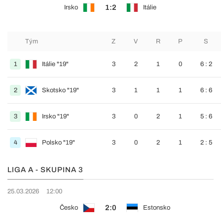
1:2
Irsko
Itálie
Tým
Z
V
R
P
S
1
Itálie "19"
3
2
1
0
6 : 2
2
Skotsko "19"
3
1
1
1
6 : 6
3
Irsko "19"
3
0
2
1
5 : 6
4
Polsko "19"
3
0
2
1
2 : 5
LIGA A - SKUPINA 3
25.03.2026
12:00
2:0
Česko
Estonsko