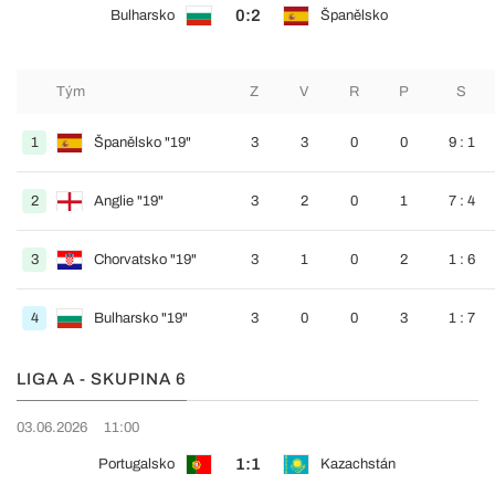
0:2
Bulharsko
Španělsko
Tým
Z
V
R
P
S
1
Španělsko "19"
3
3
0
0
9 : 1
2
Anglie "19"
3
2
0
1
7 : 4
3
Chorvatsko "19"
3
1
0
2
1 : 6
4
Bulharsko "19"
3
0
0
3
1 : 7
LIGA A - SKUPINA 6
03.06.2026
11:00
1:1
Portugalsko
Kazachstán