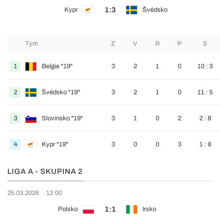
1:3
Kypr
Švédsko
Tým
Z
V
R
P
S
1
Belgie "19"
3
2
1
0
10 : 3
2
Švédsko "19"
3
2
1
0
11 : 5
3
Slovinsko "19"
3
1
0
2
2 : 8
4
Kypr "19"
3
0
0
3
1 : 8
LIGA A - SKUPINA 2
25.03.2026
12:00
1:1
Polsko
Irsko