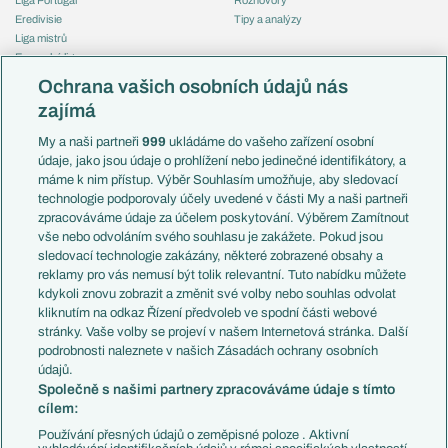
Eredivisie
Tipy a analýzy
Liga mistrů
Evropská liga
Reprezentace
Konferenční liga
Česko
Ochrana vašich osobních údajů nás
Mistrovství světa
Slovensko
zajímá
Liga národů
Anglie
Francie
My a naši partneři
999
ukládáme do vašeho zařízení osobní
Témata
Itálie
údaje, jako jsou údaje o prohlížení nebo jedinečné identifikátory, a
Představení týmů MS
Německo
máme k nim přístup. Výběr Souhlasím umožňuje, aby sledovací
EuroSkauting
Španělsko
technologie podporovaly účely uvedené v části My a naši partneři
PL v kostce
Argentina
zpracováváme údaje za účelem poskytování. Výběrem Zamítnout
Evropské koeficienty
Brazílie
vše nebo odvoláním svého souhlasu je zakážete. Pokud jsou
Přestupy
sledovací technologie zakázány, některé zobrazené obsahy a
Přestupové spekulace
reklamy pro vás nemusí být tolik relevantní. Tuto nabídku můžete
Přestupy
Zranění
kdykoli znovu zobrazit a změnit své volby nebo souhlas odvolat
Zápasy
kliknutím na odkaz Řízení předvoleb ve spodní části webové
Livescore
stránky. Vaše volby se projeví v našem Internetová stránka. Další
Kluby
Tipovací soutěž
podrobnosti naleznete v našich Zásadách ochrany osobních
Arsenal FC
Fotbal TV
údajů.
Chelsea FC
Společně s našimi partnery zpracováváme údaje s tímto
Manchester United
cílem:
AC Milán
Juventus FC
Používání přesných údajů o zeměpisné poloze . Aktivní
Bayern Mnichov