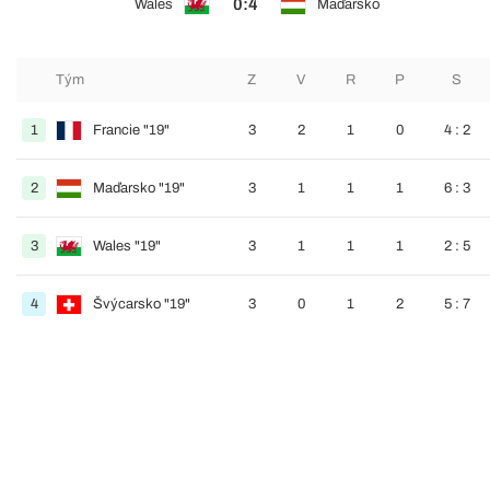
0:4
Wales
Maďarsko
Tým
Z
V
R
P
S
1
Francie "19"
3
2
1
0
4 : 2
2
Maďarsko "19"
3
1
1
1
6 : 3
3
Wales "19"
3
1
1
1
2 : 5
4
Švýcarsko "19"
3
0
1
2
5 : 7