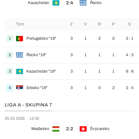
2:4
Kazachstán
Řecko
Tým
Z
V
R
P
S
1
Portugalsko "19"
3
1
2
0
2 : 1
2
Řecko "19"
3
1
1
1
4 : 3
3
Kazachstán "19"
3
1
1
1
6 : 6
4
Srbsko "19"
3
1
0
2
2 : 4
LIGA A - SKUPINA 7
25.03.2026
13:30
2:2
Maďarsko
Švýcarsko