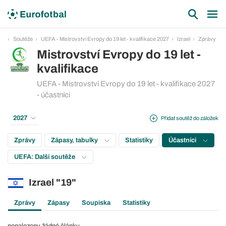
Soutěže
UEFA - Mistrovství Evropy do 19 let - kvalifikace 2027
Izrael
Zprávy
Mistrovství Evropy do 19 let -
kvalifikace
UEFA - Mistrovství Evropy do 19 let - kvalifikace 2027
- účastníci
2027
Přidat soutěž do záložek
Zprávy
Zápasy, tabulky
Statistiky
Účastníci
UEFA: Další soutěže
Izrael "19"
Zprávy
Zápasy
Soupiska
Statistiky