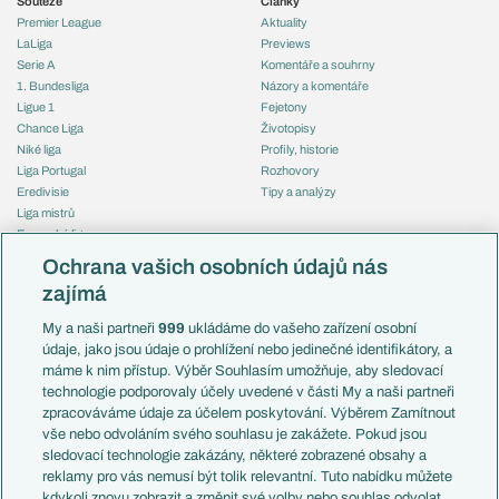
Soutěže
Články
Premier League
Aktuality
LaLiga
Previews
Serie A
Komentáře a souhrny
1. Bundesliga
Názory a komentáře
Ligue 1
Fejetony
Chance Liga
Životopisy
Niké liga
Profily, historie
Liga Portugal
Rozhovory
Eredivisie
Tipy a analýzy
Liga mistrů
Evropská liga
Reprezentace
Konferenční liga
Česko
Ochrana vašich osobních údajů nás
Mistrovství světa
Slovensko
zajímá
Liga národů
Anglie
Francie
My a naši partneři
999
ukládáme do vašeho zařízení osobní
Témata
Itálie
údaje, jako jsou údaje o prohlížení nebo jedinečné identifikátory, a
Představení týmů MS
Německo
máme k nim přístup. Výběr Souhlasím umožňuje, aby sledovací
EuroSkauting
Španělsko
technologie podporovaly účely uvedené v části My a naši partneři
PL v kostce
Argentina
zpracováváme údaje za účelem poskytování. Výběrem Zamítnout
Evropské koeficienty
Brazílie
vše nebo odvoláním svého souhlasu je zakážete. Pokud jsou
Přestupy
sledovací technologie zakázány, některé zobrazené obsahy a
Přestupové spekulace
reklamy pro vás nemusí být tolik relevantní. Tuto nabídku můžete
Přestupy
Zranění
kdykoli znovu zobrazit a změnit své volby nebo souhlas odvolat